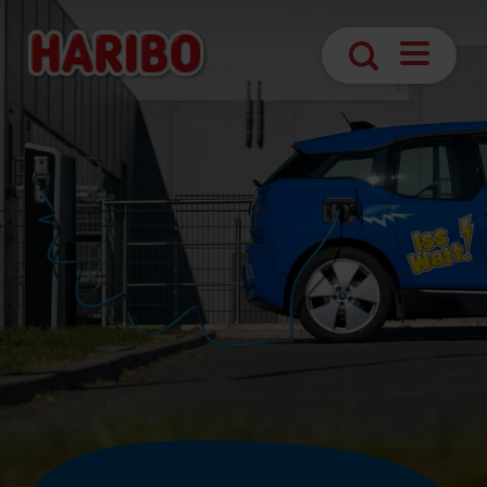
Deschider
Căutare
navigare