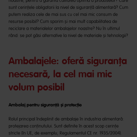
noastre, pentru a garanta calitatea optimă a produselor? Care
sunt cerințele obligatorii la nivel de siguranță alimentară? Cum
putem realiza cele de mai sus cu cel mai mic consum de
resurse posibil? Cum sporim și mai mult capabilitatea de
reciclare a materialelor ambalajelor noastre? Nu în ultimul
rând: se pot găsi alternative la nivel de materiale și tehnologii?
Ambalajele: oferă siguranța
necesară, la cel mai mic
volum posibil
Ambalaj pentru siguranță și protecție
Rolul principal îndeplinit de ambalaje în industria alimentară:
protejarea conținutului. Sunt definite în acest scop cerințe
stricte (în UE, de exemplu, Regulamentul CE nr. 1935/2004).