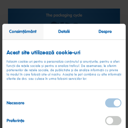
Consimțământ
Detalii
Despre
Acest site utilizează cookie-uri
Folosim cookie-uri pentru a personaliza conținutul și anunțurile, pentru a oferi
funcții de rețele sociale și pentru a analiza traficul. De asemenea, le oferim
partenerilor de rețele sociale, de publicitate și de analize informații cu privire
la modul în care folosiți site-ul nostru. Aceștia le pot combina cu alte informații
oferite de dvs. sau culese în urma folosirii serviciilor lor.
Continua dezvoltare a ambalajelor noastre
Selecția
Urmărim în permanență îmbunătățirea ambalajelor noastre.
Necesare
consimțământului
Urmăm în acest sens în primul rând cele trei principii de mai
jos:
Preferinţe
Reducerea ambalajelor