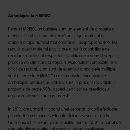
Ambalajele la HARIBO
Pentru HARIBO, ambalajele sunt un element de atragere a
atenției. De obicei, se utilizează un singur material de
ambalare (așa-numitul monomaterial): polipropilena (PP). De
regulă, acest material plastic are o bună capabilitate de
reciclare, dacă sunt respectate (și utilizate) o serie de reguli și
procese de eliminare la deșeuri. Materialele compozite, mai
dificil de reciclat, cum sunt de exemplu ambalajele multiple,
sunt utilizate la HARIBO în cazuri absolut excepționale.
Ambalajele produselor HARIBO sunt în prezent reciclabile în
proporție de peste 90%, aspect certificat de prestigiosul
organism de verificare cyclos-HTP.
În 2019, am urmărit în cadrul unei cercetări proprii efectuate
pe cele 100 cel mai des vândute dulciuri și snacks-uri în
Germania (cf. Nielsen, valori stabilite pentru 2018*) raportul de
greutate dintre conținut și ambalaj; pentru realizarea