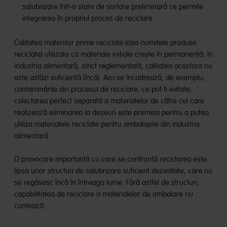
salubrizare într-o stare de sortare preliminară ce permite
integrarea în propriul proces de reciclare.
Calitatea materiilor prime reciclate (așa-numitele produse
reciclate) utilizate ca materiale inițiale crește în permanență; în
industria alimentară, strict reglementată, calitatea acestora nu
este astăzi suficientă (încă). Aici se încadrează, de exemplu,
contaminările din procesul de reciclare, ce pot fi evitate;
colectarea perfect separată a materialelor de către cel care
realizează eliminarea la deșeuri este premisa pentru a putea
utiliza materialele reciclate pentru ambalajele din industria
alimentară.
O provocare importantă cu care se confruntă reciclarea este
lipsa unor structuri de salubrizare suficient dezvoltate, care nu
se regăsesc încă în întreaga lume. Fără astfel de structuri,
capabilitatea de reciclare a materialelor de ambalare nu
contează.