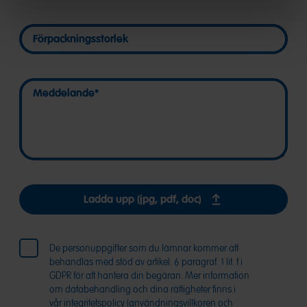
Förpac
två
Uppgifte
delar:
Förpackningsstorlek
om
Förpackningsstorlek
Välj
förpackni
den
står
fyrsiffriga
till
första
Meddelande
Meddelande
vänster
delen
om
(LXXX)
bäst
från
före-
listmenyn
datum.
och
ange
de
efterfölj
Ladda upp (jpg, pdf, doc)
tecknen
i
fältet
De personuppgifter som du lämnar kommer att
för
behandlas med stöd av artikel. 6 paragraf. 1 lit. f i
del
GDPR för att hantera din begäran. Mer information
2.
om databehandling och dina rättigheter finns i
vår integritetspolicy (
användningsvillkoren
och