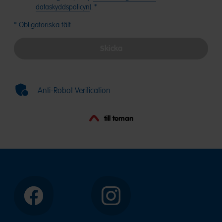
dataskyddspolicyn
). *
* Obligatoriska fält
Skicka
Anti-Robot Verification
till teman
Facebook
Instagram