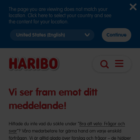
The page you are viewing does not match your
location. Click here to select your country and see
the content for your location.
Select
Continue
country
version
Öppna
Sök
sidnavige
Vi ser fram emot ditt
meddelande!
Hittade du inte vad du sökte under ”
Bra att veta: Frågor och
svar
”? Våra medarbetare tar gärna hand om varje enskild
förfrågan. Vi är alltid glada över förslag och frågor – de hjälper