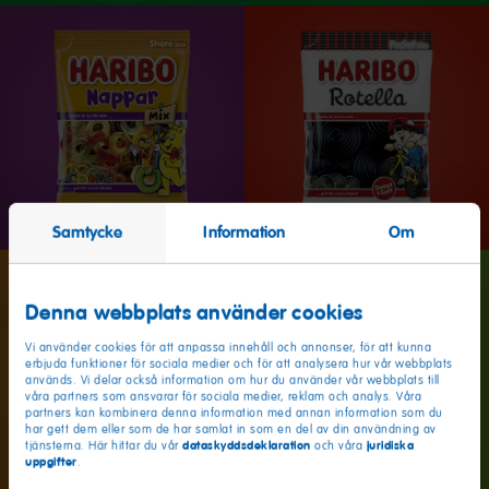
Samtycke
Information
Om
Denna webbplats använder cookies
Vi använder cookies för att anpassa innehåll och annonser, för att kunna
erbjuda funktioner för sociala medier och för att analysera hur vår webbplats
används. Vi delar också information om hur du använder vår webbplats till
våra partners som ansvarar för sociala medier, reklam och analys. Våra
partners kan kombinera denna information med annan information som du
har gett dem eller som de har samlat in som en del av din användning av
dataskyddsdeklaration
juridiska
tjänsterna. Här hittar du vår
och våra
uppgifter
.