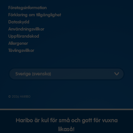
Företagsinformation
Förklaring om tillgänglighet
Dataskydd
Användningsvillkor
Uppförandekod
Allergener
Tävlingsvillkor
Välj
land
© 2026 HARIBO
Haribo är kul för små och gott för vuxna
likaså!