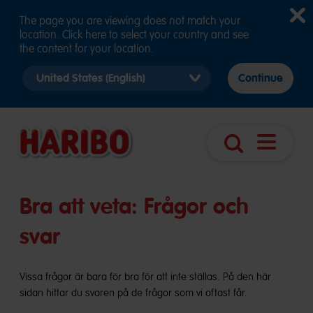
The page you are viewing does not match your
location. Click here to select your country and see
the content for your location.
Select
Continue
country
version
Öppna
Sök
sidnavige
Bra att veta: Frågor och
svar
Vissa frågor är bara för bra för att inte ställas. På den här
sidan hittar du svaren på de frågor som vi oftast får.