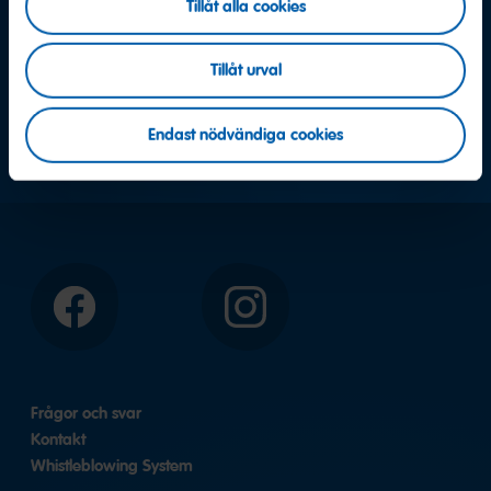
Fler frågor?
Tillåt alla cookies
Tillåt urval
Vi hjälper gärna till
Endast nödvändiga cookies
Kontakta oss nu
Facebook
Instagram
Frågor och svar
Kontakt
Whistleblowing System