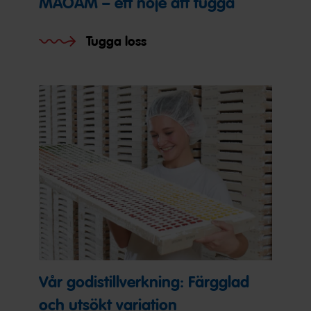
MAOAM – ett nöje att tugga
Tugga loss
Vår godistillverkning: Färgglad
och utsökt variation