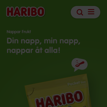
Öppna
Sök
sidnavige
Nappar Frukt
Din napp, min napp,
nappar åt alla!
Ingredienser