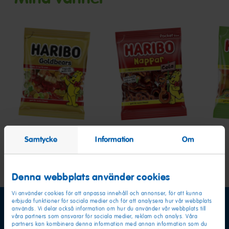
Goldbears
Nappar
Stor
Cola
Nap
Fruk
&
Sku
Samtycke
Information
Om
Denna webbplats använder cookies
Vi använder cookies för att anpassa innehåll och annonser, för att kunna
erbjuda funktioner för sociala medier och för att analysera hur vår webbplats
används. Vi delar också information om hur du använder vår webbplats till
våra partners som ansvarar för sociala medier, reklam och analys. Våra
partners kan kombinera denna information med annan information som du