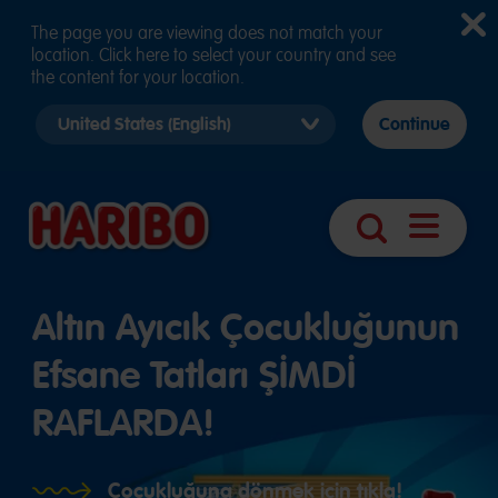
The page you are viewing does not match your
location. Click here to select your country and see
the content for your location.
Select
Continue
country
version
Navigasy
Arama
aç
Altın Ayıcık Çocukluğunun
Efsane Tatları ŞİMDİ
RAFLARDA!
Çocukluğuna dönmek için tıkla!