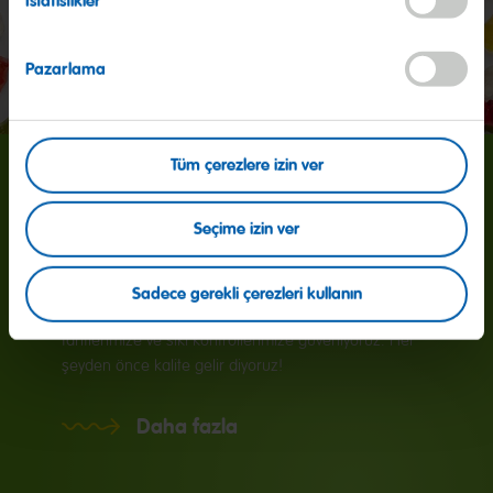
İstatistikler
Pazarlama
Tüm çerezlere izin ver
160 milyon
Seçime izin ver
Her gün dünya çapında 160 Milyon Altın Ayıcık
Sadece gerekli çerezleri kullanın
üretiyoruz. Her yerde en iyi malzemelerimize, orijinal
tariflerimize ve sıkı kontrollerimize güveniyoruz. Her
şeyden önce kalite gelir diyoruz!
Daha fazla