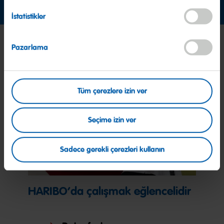
İstatistikler
Pazarlama
Tüm çerezlere izin ver
Seçime izin ver
Sadece gerekli çerezleri kullanın
HARIBO’da çalışmak eğlencelidir