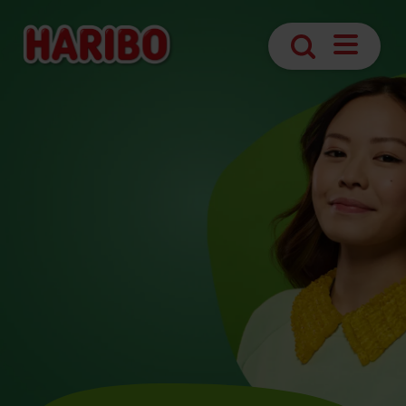
Navigasy
Arama
aç