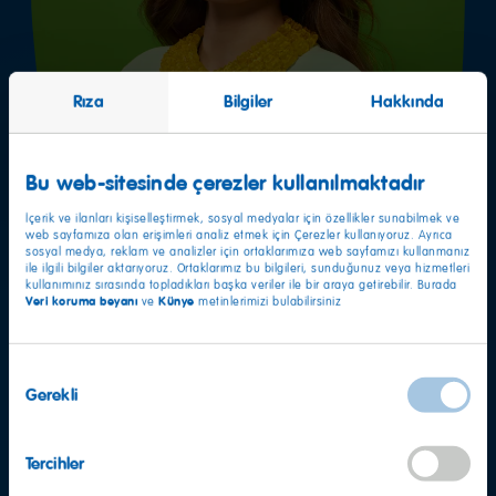
Rıza
Bilgiler
Hakkında
Bu web-sitesinde çerezler kullanılmaktadır
İçerik ve ilanları kişiselleştirmek, sosyal medyalar için özellikler sunabilmek ve
web sayfamıza olan erişimleri analiz etmek için Çerezler kullanıyoruz. Ayrıca
sosyal medya, reklam ve analizler için ortaklarımıza web sayfamızı kullanmanız
ile ilgili bilgiler aktarıyoruz. Ortaklarımız bu bilgileri, sunduğunuz veya hizmetleri
Ekibimizi Her Zaman Bir
kullanımınız sırasında topladıkları başka veriler ile bir araya getirebilir. Burada
Veri koruma beyanı
Künye
ve
metinlerimizi bulabilirsiniz
Parçası Olabilisin!
Onay
HARIBO'ya mükemmel bir uyum sağlayacağını mı
Gerekli
Seçimi
düşünüyorsun? Şu anda uygun bir pozisyon olmasa bile, bize
dilediğin zaman genel başvuru gönderebilirsin!
Tercihler
Şimdi başvurun