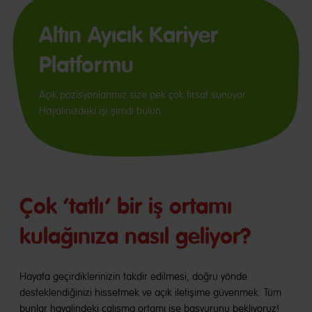
Altın Ayıcık Kariyer
Platformu
Açık pozisyonlarımız size pek çok fırsat sunuyor.
Hayalinizdeki işi şimdi bulun.
Çok ‘tatlı’ bir iş ortamı
kulağınıza nasıl geliyor?
Hayata geçirdiklerinizin takdir edilmesi, doğru yönde
desteklendiğinizi hissetmek ve açık iletişime güvenmek. Tüm
bunlar hayalindeki çalışma ortamı ise başvurunu bekliyoruz!