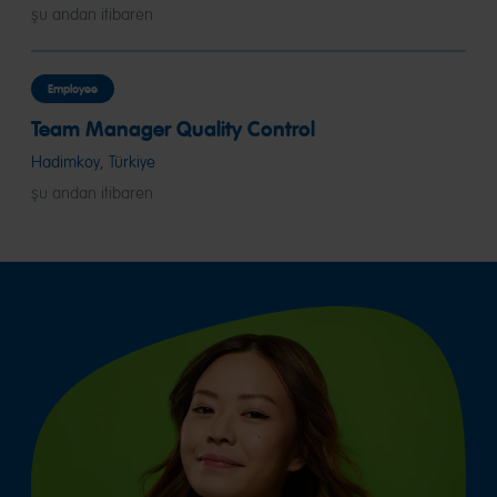
şu andan itibaren
Employee
Team Manager Quality Control
Hadimkoy, Türkiye
şu andan itibaren