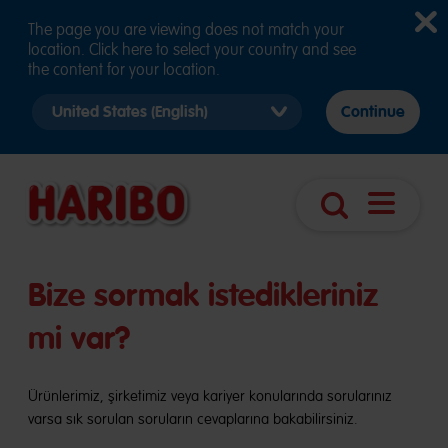
The page you are viewing does not match your
location. Click here to select your country and see
the content for your location.
Select
Continue
country
version
Navigasy
Arama
aç
Bize sormak istedikleriniz
mi var?
Ürünlerimiz, şirketimiz veya kariyer konularında sorularınız
varsa sık sorulan soruların cevaplarına bakabilirsiniz.