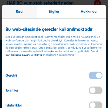
HARIBO yumuşak şekerleri neden
yapılmaktadır?
Rıza
Bilgiler
Hakkında
konulara git
Bu web-sitesinde çerezler kullanılmaktadır
İçerik ve ilanları kişiselleştirmek, sosyal medyalar için özellikler sunabilmek ve
web sayfamıza olan erişimleri analiz etmek için Çerezler kullanıyoruz. Ayrıca
sosyal medya, reklam ve analizler için ortaklarımıza web sayfamızı kullanmanız
ile ilgili bilgiler aktarıyoruz. Ortaklarımız bu bilgileri, sunduğunuz veya hizmetleri
kullanımınız sırasında topladıkları başka veriler ile bir araya getirebilir. Burada
Veri koruma beyanı
Künye
ve
metinlerimizi bulabilirsiniz
Onay
Gerekli
Seçimi
Tercihler
İstatistikler