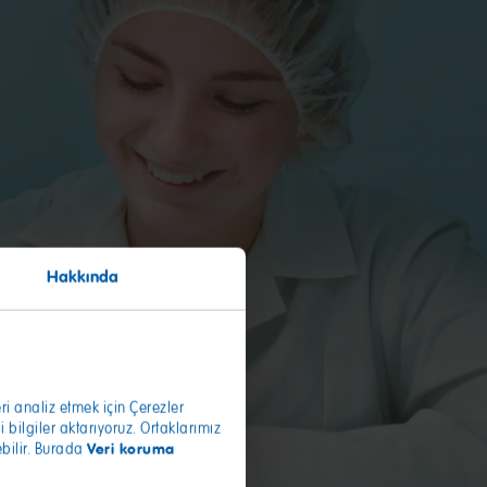
Hakkında
ri analiz etmek için Çerezler
 bilgiler aktarıyoruz. Ortaklarımız
Veri koruma
ebilir. Burada