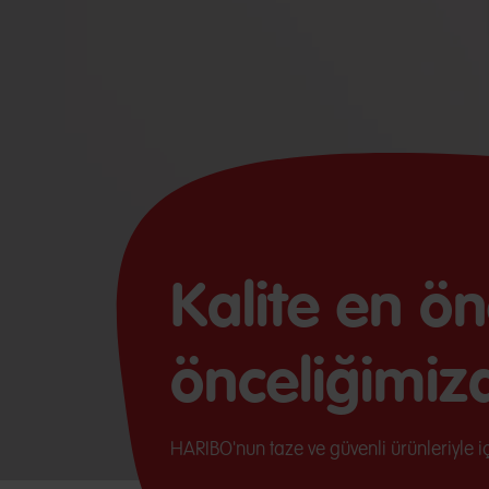
Kalite en ö
önceliğimizd
HARIBO'nun taze ve güvenli ürünleriyle iç