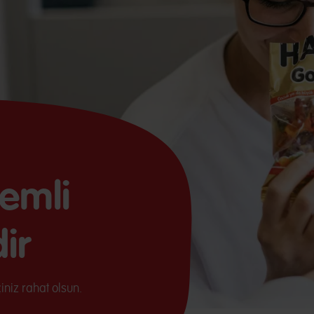
nemli
ir
iniz rahat olsun.