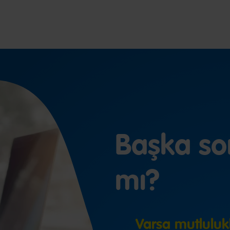
Başka so
mı?
Varsa mutlulukl