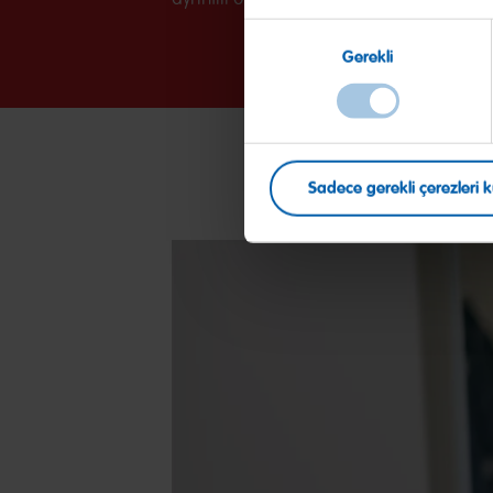
Onay
Gerekli
Seçimi
Sadece gerekli çerezleri k