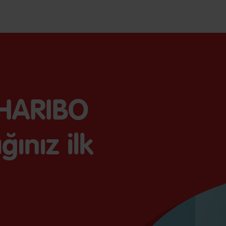
HARIBO
ğınız ilk
!