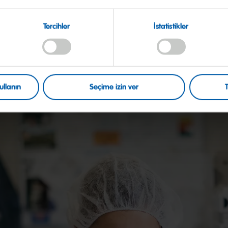
Tercihler
İstatistikler
ullanın
Seçime izin ver