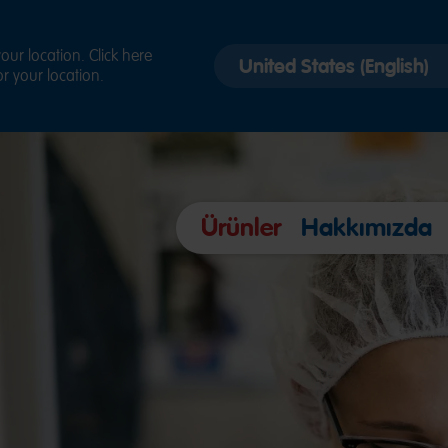
Select
ur location. Click here
r your location.
country
version
Ürünler
Hakkımızda