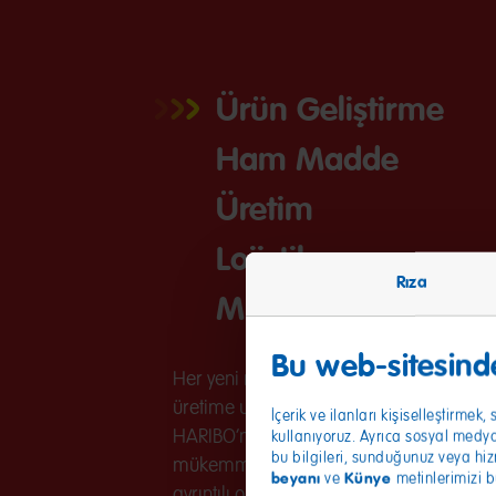
Ürün Geliştirme
Ham Madde
Üretim
Lojistik
Rıza
Müşteri ve tüketicil
Bu web-sitesinde
Her yeni reçetedeki her bir malzemenin k
üretime uygun olacak şekilde dikkatlice 
İçerik ve ilanları kişiselleştirme
HARIBO’nun lezzetli ailesinin her yeni üy
kullanıyoruz. Ayrıca sosyal medya,
bu bilgileri, sunduğunuz veya hizm
mükemmel olana kadar; tat, koku ve tuta
beyanı
Künye
ve
metinlerimizi b
ayrıntılı olarak test ediyoruz.