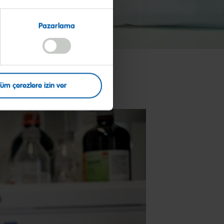
Pazarlama
Tüm çerezlere izin ver