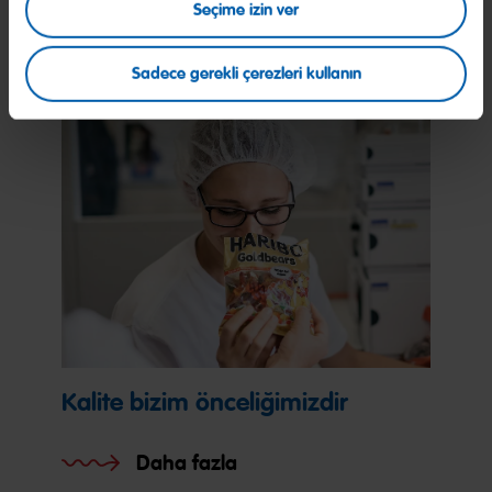
Seçime izin ver
Ürünleri İncele
Sadece gerekli çerezleri kullanın
Kalite bizim önceliğimizdir
Daha fazla