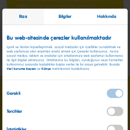
HARIBO’nun en güzel lezzetlerini barındıran
Phantasia içerisinde birbirinden farklı tatlar ve şekiller
Rıza
Bilgiler
Hakkında
var. Her şekil ayrı bir maceranın kapılarını aralıyor.
Bu web-sitesinde çerezler kullanılmaktadır
İçerik ve ilanları kişiselleştirmek, sosyal medyalar için özellikler sunabilmek ve
web sayfamıza olan erişimleri analiz etmek için Çerezler kullanıyoruz. Ayrıca
sosyal medya, reklam ve analizler için ortaklarımıza web sayfamızı kullanmanız
ile ilgili bilgiler aktarıyoruz. Ortaklarımız bu bilgileri, sunduğunuz veya hizmetleri
kullanımınız sırasında topladıkları başka veriler ile bir araya getirebilir. Burada
Veri koruma beyanı
Künye
ve
metinlerimizi bulabilirsiniz
Onay
Gerekli
Seçimi
Tercihler
Besin değerleri
100g başına
İstatistikler
Enerji
1452g / 342kcal