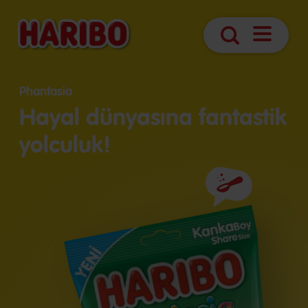
Navigasy
Arama
aç
Phantasia
Hayal dünyasına fantastik
yolculuk!
İçindekiler