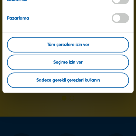
Yağ
<0.5g
Pazarlama
Doymuş Yağ
<0.1g
Karbonhidrat
77g
Şekerler
47g
Tüm çerezlere izin ver
Protein
6.6g
Seçime izin ver
Tuz
<0.03g
Sadece gerekli çerezleri kullanın
1
2
slaytına
slaytına
git
git