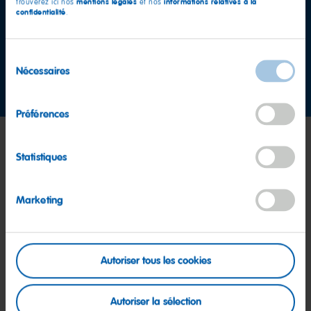
mentions légales
informations relatives à la
trouverez ici nos
et nos
confidentialité
.
Équipe service consommateurs
Sélection
Nécessaires
du
Prendre contact
consentement
Préférences
Statistiques
Marketing
Autoriser tous les cookies
Autoriser la sélection