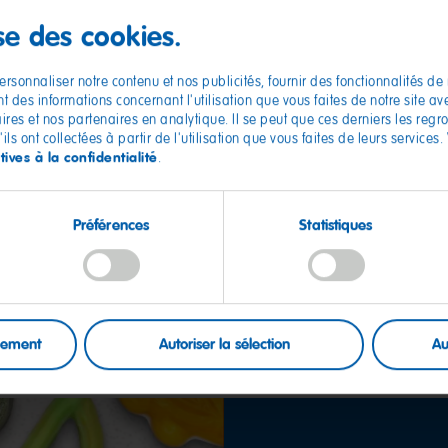
La qualité est notre
ise des cookies.
priorité absolue
ns
rsonnaliser notre contenu et nos publicités, fournir des fonctionnalités de
Nous mettons tout en oeuvre pour vous
 des informations concernant l'utilisation que vous faites de notre site a
permettre de savourer des produits
aires et nos partenaires en analytique. Il se peut que ces derniers les reg
ls ont collectées à partir de l'utilisation que vous faites de leurs services.
d'une qualité irréprochable.
tives à la confidentialité
.
Découvrir
Préférences
Statistiques
uement
Autoriser la sélection
Au