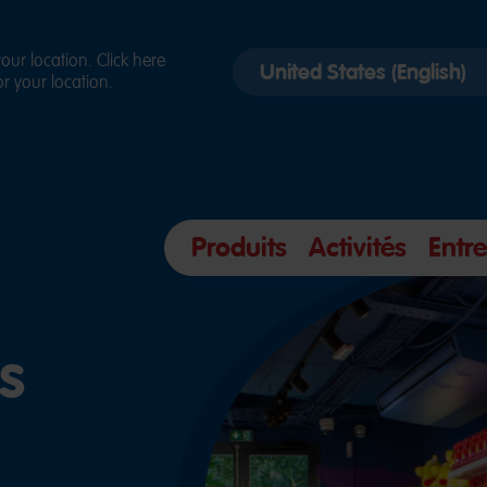
Select
ur location. Click here
r your location.
country
version
Produits
Activités
Entre
s