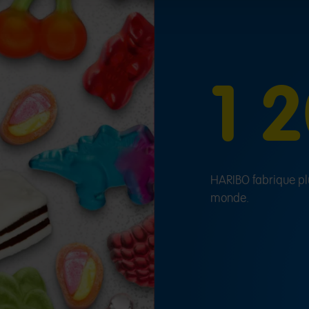
1 
HARIBO fabrique plu
monde.