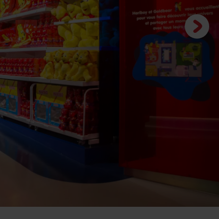
Next
slide