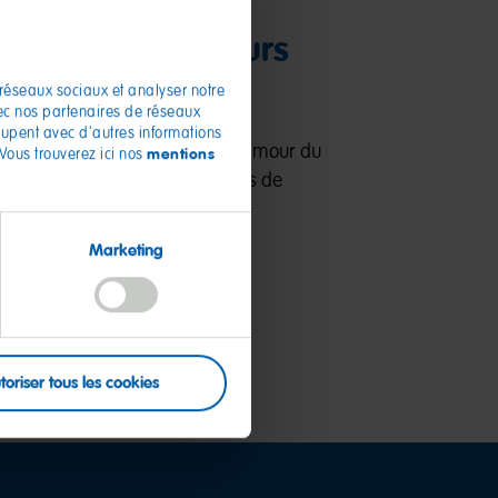
La production :
variété de couleurs
et de saveurs
 réseaux sociaux et analyser notre
vec nos partenaires de réseaux
roupent avec d'autres informations
Chaque Ours d’or reflète notre amour du
mentions
 Vous trouverez ici nos
détail. Découvrez leur processus de
fabrication.
Marketing
Découvrir
toriser tous les cookies