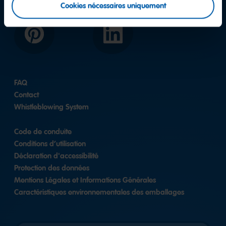
Cookies nécessaires uniquement
Pinterest
LinkedIn
FAQ
Contact
Whistleblowing System
Code de conduite
Conditions d’utilisation
Déclaration d'accessibilité
Protection des données
Mentions Légales et Informations Générales
Caractéristiques environnementales des emballages