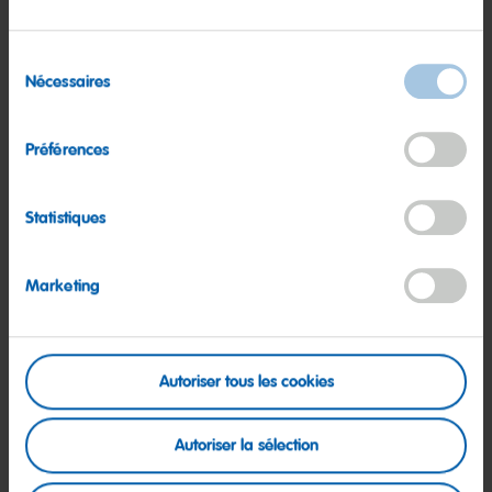
(production, qualité, maintenance),
Tester et valider les nouvelles installations avant leur mise
Sélection
en production,
Nécessaires
du
consentement
Les ingrédients que tu peux nous apporter :
Préférences
Diplôme en automatisme et/ou électrotechnique (Bac+2/3),
Minimum 2 ans d'expérience en milieu industriel,
Statistiques
idéalement en agroalimentaire ou pharmaceutique,
Maîtrise des automates programmables et des logiciels
Marketing
associés (Siemens : Step 7 Manager, TIA Portal, WinCC),
Connaissances en électricité, pneumatique,
Habilitations électriques BR/BC,
Autoriser tous les cookies
Maîtrise des outils de conception/dessin (Autocad, IGE
SeeElectrical),
Autoriser la sélection
Anglais obligatoire (lecture et rédaction de documentation