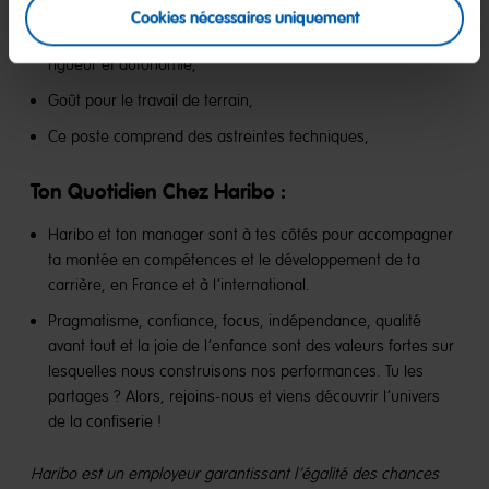
technique, échanges avec fournisseurs),
Cookies nécessaires uniquement
Capacité d’analyse et de diagnostic rapide, esprit d’équipe,
rigueur et autonomie,
Goût pour le travail de terrain,
Ce poste comprend des astreintes techniques,
Ton Quotidien Chez Haribo :
Haribo et ton manager sont à tes côtés pour accompagner
ta montée en compétences et le développement de ta
carrière, en France et à l’international.
Pragmatisme, confiance, focus, indépendance, qualité
avant tout et la joie de l’enfance sont des valeurs fortes sur
lesquelles nous construisons nos performances. Tu les
partages ? Alors, rejoins-nous et viens découvrir l’univers
de la confiserie !
Haribo est un employeur garantissant l’égalité des chances