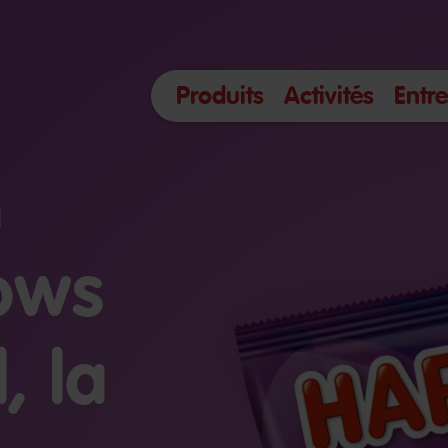
Produits
Activités
Entre
l
ows
, la