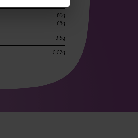
<0.1g
80g
68g
3.5g
0.02g