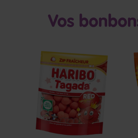
Vos bonbons
Tagada
C