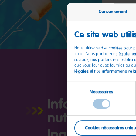
Consentement
Ce site web util
Nous utilisons des cookies pour pe
trafic. Nous partageons également
sociaux, nos partenaires publicit
que vous leur avez fournies ou qu'i
légales
informations rela
et nos
Sélection
Nécessaires
du
Informations
consentement
nutritionnelles
Cookies nécessaires uniq
Ingrédients