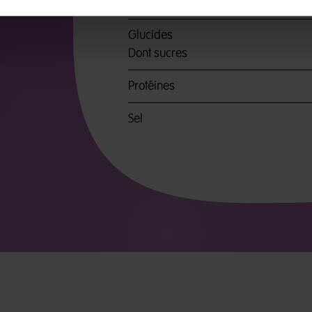
Dont acides gras saturés
Glucides
Dont sucres
Protéines
Sel