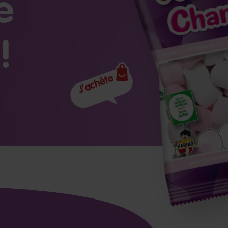
e
!
J'achète