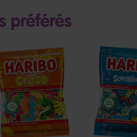
 préférés
roco
Les
Schtroumpfs