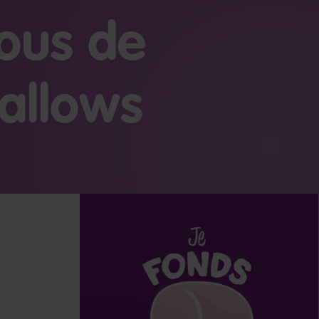
fous de
allows