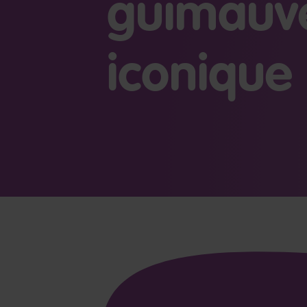
guimauv
iconique 