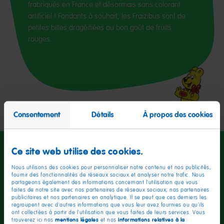
frabriqués en France et désormais sans colorant
artificiel ! Fondants à souhait, les Fraizibus sont de
petites billes dragéifiées au bon goût de fruits
rouges.
Consentement
Détails
À propos des cookies
Ce site web utilise des cookies.
Nous utilisons des cookies pour personnaliser notre contenu et nos publicités,
fournir des fonctionnalités de réseaux sociaux et analyser notre trafic. Nous
partageons également des informations concernant l'utilisation que vous
faites de notre site avec nos partenaires de réseaux sociaux, nos partenaires
publicitaires et nos partenaires en analytique. Il se peut que ces derniers les
Informations nutritionnelles
pour 100g
regroupent avec d'autres informations que vous leur avez fournies ou qu'ils
ont collectées à partir de l'utilisation que vous faites de leurs services. Vous
mentions légales
informations relatives à la
trouverez ici nos
et nos
Valeur énergétique
1615kJ / 380kcal