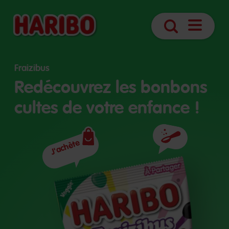
Navigatio
Search
öffnen
Fraizibus
Redécouvrez les bonbons
cultes de votre enfance !
J'achète
Ingrédients