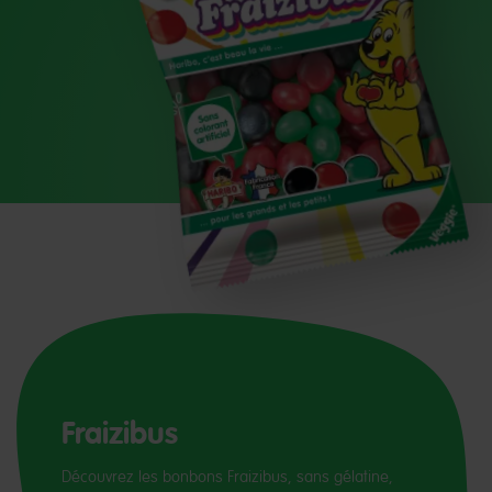
Fraizibus
Découvrez les bonbons Fraizibus, sans gélatine,