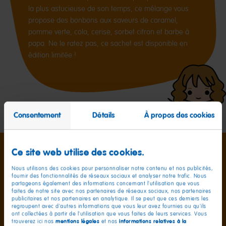
la plus astucieuse de son temps, ce mélange vous
propose des bonbons aux saveurs de caramel,
pomme verte, cola, cerise, sorbet citron et barbe à
papa. Ne le ratez pas, ce sachet est disponible en
édition limitée !
Consentement
Détails
À propos des cookies
Ce site web utilise des cookies.
Nous utilisons des cookies pour personnaliser notre contenu et nos publicités,
fournir des fonctionnalités de réseaux sociaux et analyser notre trafic. Nous
partageons également des informations concernant l'utilisation que vous
faites de notre site avec nos partenaires de réseaux sociaux, nos partenaires
publicitaires et nos partenaires en analytique. Il se peut que ces derniers les
Informations nutritionnelles
pour 100g
regroupent avec d'autres informations que vous leur avez fournies ou qu'ils
ont collectées à partir de l'utilisation que vous faites de leurs services. Vous
mentions légales
informations relatives à la
trouverez ici nos
et nos
Valeur énergétique
1437kJ / 338kcal