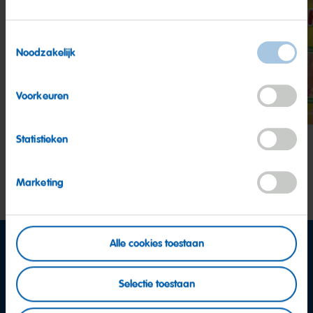
Toestemmingsselectie
Noodzakelijk
Kindermix
Happy
Hap
Cherries
Pea
Voorkeuren
Statistieken
Marketing
Alle cookies toestaan
Selectie toestaan