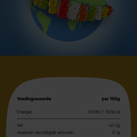
Voedingswaarde
per 100g
Energie
1459kJ / 343kcal
Vet
<0.5g
waarvan verzadigde vetzuren
0.1g