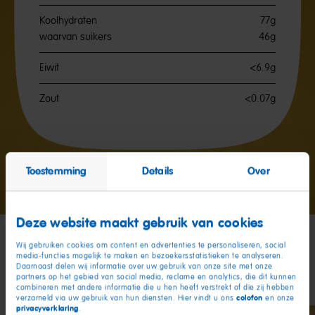
Koolhydraten
77g
waarvan suikers
46g
Eiwit
<6.9g
Zout
<0.07g
Toestemming
Details
Over
Ga
Ga
Ga
naar
naar
naar
dia
dia
dia
1
2
3
Deze website maakt gebruik van cookies
Wij gebruiken cookies om content en advertenties te personaliseren, social
Mijn vrienden
media-functies mogelijk te maken en bezoekersstatistieken te analyseren.
Daarnaast delen wij informatie over uw gebruik van onze site met onze
partners op het gebied van social media, reclame en analytics, die dit kunnen
combineren met andere informatie die u hen heeft verstrekt of die zij hebben
colofon
verzameld via uw gebruik van hun diensten. Hier vindt u ons
en onze
privacyverklaring
.