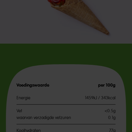
Voedingswaarde
per 100g
Energie
1459kJ / 343kcal
Vet
<0.5g
waarvan verzadigde vetzuren
0.1g
Koolhydraten
77g