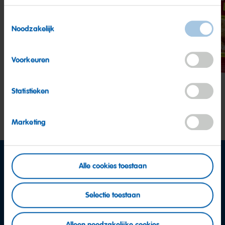
Toestemmingsselectie
Noodzakelijk
Happy
Happy
Hap
Peaches
Cherries
Cola
F!ZZ
Voorkeuren
Statistieken
Marketing
Alle cookies toestaan
Selectie toestaan
Alleen noodzakelijke cookies