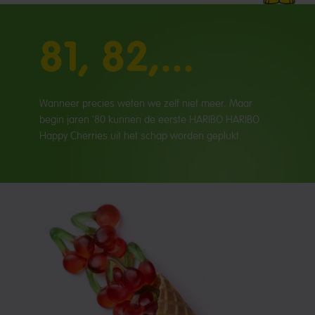
81, 82,...
Wanneer precies weten we zelf niet meer. Maar
begin jaren '80 kunnen de eerste HARIBO HARIBO
Happy Cherries uit het schap worden geplukt.