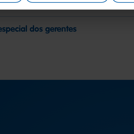
 pessoais
special dos gerentes