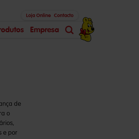
Loja Online
Contacto
rodutos
Empresa
Pesquisa
iança de
ra o
rios,
s e por