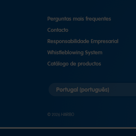
Perguntas mais frequentes
Contacto
Responsabilidade Empresarial
Whistleblowing System
Catálogo de productos
Selecionar
versão
do
país
© 2026 HARIBO