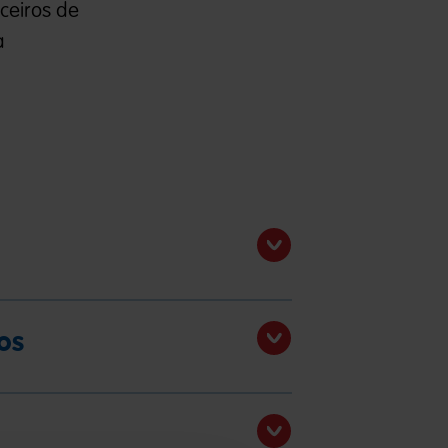
ceiros de
a
os