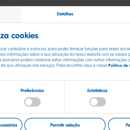
Detalhes
duto
liza cookies
ceira e combate ao branqueamento de
izar conteúdos e anúncios, para poder fornecer funções para redes socia
os informações sobre a sua utilização do nosso website com os nossos pa
os parceiros podem combinar estas informações com outras informações q
Política de
 da sua utilização dos serviços. Pode encontrar aqui a nossa
lho e da saúde
Preferências
Estatísticas
ecessários
Permitir seleção
Pe