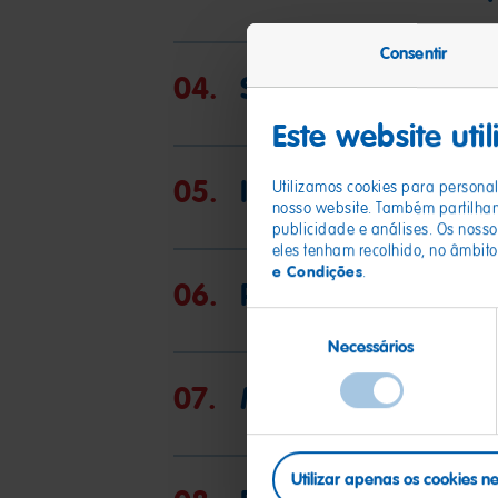
Consentir
04.
Segurança de pro
Este website uti
05.
Integridade finan
Utilizamos cookies para personal
nosso website. Também partilham
publicidade e análises. Os noss
eles tenham recolhido, no âmbito
e Condições
.
06.
Proteção do traba
Seleção
Necessários
de
consentimento
07.
Marketing
Utilizar apenas os cookies n