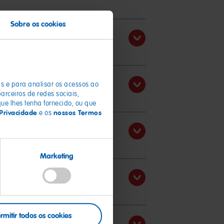
Sobre os cookies
 capitais
is e para analisar os acessos ao
rceiros de redes sociais,
ue lhes tenha fornecido, ou que
 Privacidade
nossos Termos
e os
Marketing
rmitir todos os cookies