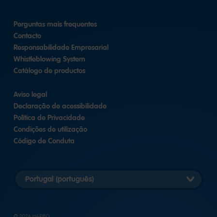
Perguntas mais frequentes
Contacto
Responsabilidade Empresarial
Whistleblowing System
Catálogo de productos
Aviso legal
Declaração de acessibilidade
Política de Privacidade
Condições de utilização
Código de Conduta
Selecionar
versão
do
país
© 2026 HARIBO