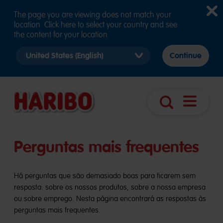
The page you are viewing does not match your
location. Click here to select your country and see
the content for your location.
Select
Continue
country
version
Abrir
Pesquisa
navegaç
Perguntas mais frequentes
Há perguntas que são demasiado boas para ficarem sem
resposta: sobre os nossos produtos, sobre a nossa empresa
ou sobre emprego. Nesta página encontrará as respostas às
perguntas mais frequentes.