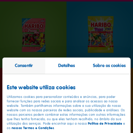
Consentir
Detalhes
Sobre os cookies
Novo
Este website utiliza cookies
Utilizamos cookies para personalizar conteúdos e anúncios, para poder
fornecer funções para redes sociais e para analisar os acessos ao nosso
website. Também partilhamos informações sobre a sua utilização do nosso
website com os nossos parceiros de redes sociais, publicidade e análises. Os
nossos parceiros podem combinar estas informações com outras informações
que lhes tenha fornecido, ou que eles tenham recolhido, no âmbito da sua
Política de Privacidade
utilização dos serviços. Pode encontrar aqui a nossa
e
nossos Termos e Condições
os
.