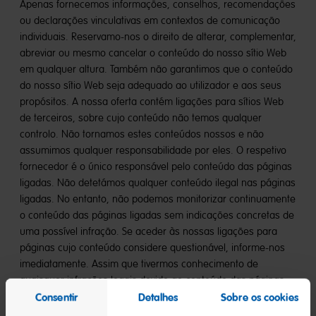
Apenas fornecemos informações, conselhos, recomendações
ou declarações vinculativas em contextos de comunicação
individuais. Reservamo-nos o direito de alterar, complementar,
abreviar ou mesmo cancelar o conteúdo do nosso sítio Web
em qualquer altura. Também não garantimos que o conteúdo
do nosso sítio Web seja adequado ao utilizador e aos seus
propósitos. A nossa oferta contém ligações para sítios Web
de terceiros, sobre cujo conteúdo não temos qualquer
controlo. Não tornamos estes conteúdos nossos e não
assumimos qualquer responsabilidade por eles. O respetivo
fornecedor é o único responsável pelo conteúdo das páginas
ligadas. Não detetámos qualquer conteúdo ilegal nas páginas
ligadas. No entanto, não podemos monitorizar continuamente
o conteúdo das páginas ligadas sem indicações concretas de
uma possível infração. Se aceder às nossas ligações para
páginas cujo conteúdo considere questionável, informe-nos
imediatamente. Assim que tivermos conhecimento de
quaisquer infrações legais devido ao conteúdo das páginas
ligadas, removeremos imediatamente estas ligações. Esta
Consentir
Detalhes
Sobre os cookies
declaração aplica-se a todas as ligações incluídas nas nossas