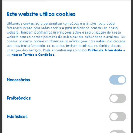
páginas.
Este website utiliza cookies
§ 2 Referências técnicas
Utilizamos cookies para personalizar conteúdos e anúncios, para poder
fornecer funções para redes sociais e para analisar os acessos ao nosso
Podem ocorrer erros durante a digitalização dos dados.
website. Também partilhamos informações sobre a sua utilização do nosso
website com os nossos parceiros de redes sociais, publicidade e análises. Os
Podem haver diferenças na apresentação dos conteúdos
nossos parceiros podem combinar estas informações com outras informações
devido à utilização de diferentes browsers de Internet ou à
que lhes tenha fornecido, ou que eles tenham recolhido, no âmbito da sua
Política de Privacidade
utilização dos serviços. Pode encontrar aqui a nossa
e
configuração individual do software.
nossos Termos e Condições
os
.
§ 3 Área de acesso
Seleção
A nossa oferta na Internet destina-se ao território de Portugal
Necessários
de
e baseia-se no sistema jurídico português. Não temos
consentimento
previsto um acesso à nossa oferta a partir de áreas fora de
Preferências
Portugal. Não assumimos qualquer responsabilidade pela
adequação, conveniência e legalidade da nossa oferta na
Internet para utilizadores de outros países.
Estatísticas
§ 4 Direitos de autor