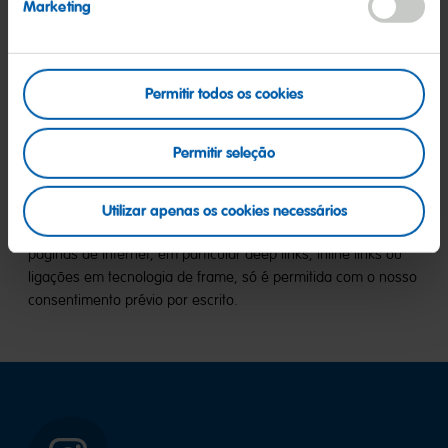
Marketing
O conteúdo, desenho e estrutura da nossa oferta na Internet
são protegidos por direitos de autor e reservamo-nos
expressamente todos os direitos de propriedade. Em
particular, a reprodução, processamento, distribuição e
Permitir todos os cookies
qualquer tipo de utilização do conteúdo requerem o nosso
consentimento por escrito, a menos que a medida não exija
Permitir seleção
consentimento legal. As transferências e cópias destas
páginas só são permitidas para uso privado, e em nenhum
caso para fins comerciais, salvo indicado o contrário em
Utilizar apenas os cookies necessários
casos individuais. A inclusão de hiperligações nas nossas
páginas de Internet, em particular deep links, inline links ou
ligações em tecnologia de frame, só é permitida com o nosso
consentimento prévio por escrito.