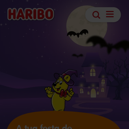
Abrir
Pesquisa
navegaç
A tua festa de