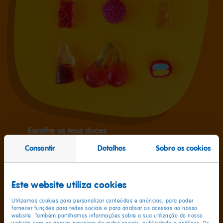
Escolhe os teus doces
Junta-te à última tendência: Salada de doces!
Consentir
Detalhes
Sobre os cookies
Perfeita para o Halloween - escolhe as tuas
guloseimas HARIBO favoritas para criar uma mistura
doce e assustadora. O Goldbear recomenda :Osito
Este website utiliza cookies
de Oro recomienda Ositos de Oro, Happy Cola, Balla
Utilizamos cookies para personalizar conteúdos e anúncios, para poder
Bites, Berries, Tagada e Happy Cherries. É a melhor
fornecer funções para redes sociais e para analisar os acessos ao nosso
combinação para uma deliciosa surpresa de
website. Também partilhamos informações sobre a sua utilização do nosso