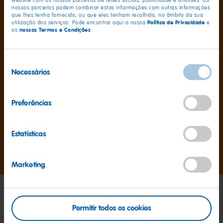
website com os nossos parceiros de redes sociais, publicidade e análises. Os
Halloween!
nossos parceiros podem combinar estas informações com outras informações
que lhes tenha fornecido, ou que eles tenham recolhido, no âmbito da sua
Política de Privacidade
utilização dos serviços. Pode encontrar aqui a nossa
e
nossos Termos e Condições
os
.
Seleção
Necessários
de
consentimento
Preferências
Estatísticas
Ir
Ir
Ir
para
para
para
Marketing
o
o
o
diapositivo
diapositivo
diapositivo
1
2
3
Permitir todos os cookies