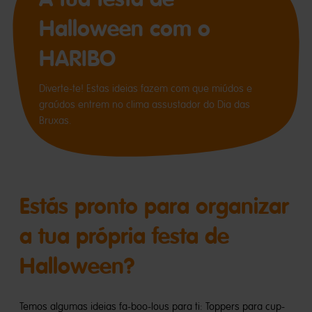
Halloween com o
HARIBO
Diverte-te! Estas ideias fazem com que miúdos e
graúdos entrem no clima assustador do Dia das
Bruxas.
Estás pronto para organizar
a tua própria festa de
Halloween?
Temos algumas ideias fa-boo-lous para ti: Toppers para cup-