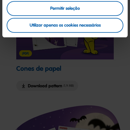
Permitir seleção
Utilizar apenas os cookies necessários
(PDF)
Cones de papel
Download pattern
(1,9 MB)