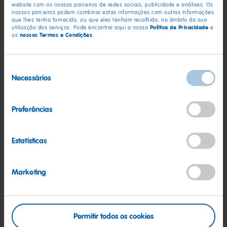
website com os nossos parceiros de redes sociais, publicidade e análises. Os
nossos parceiros podem combinar estas informações com outras informações
Dobra ao meio ao longo da linha indicada para formar o
que lhes tenha fornecido, ou que eles tenham recolhido, no âmbito da sua
cartão.
Política de Privacidade
utilização dos serviços. Pode encontrar aqui a nossa
e
nossos Termos e Condições
os
.
Escreve a tua mensagem de Natal e entrega-a com um
sorriso!
Seleção
Necessários
de
consentimento
Preferências
Estatísticas
Marketing
(PDF)
Permitir todos os cookies