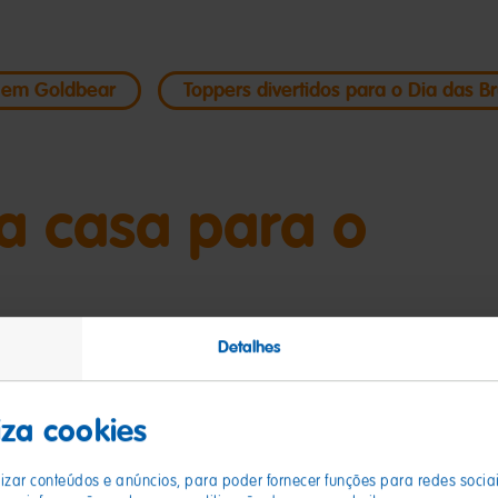
 em Goldbear
Toppers divertidos para o Dia das B
a casa para o
Detalhes
ilhada preta da fita, depois dobra ao longo da linh
liza cookies
pois prenderes um cordel e pendurares à volta da 
izar conteúdos e anúncios, para poder fornecer funções para redes socia