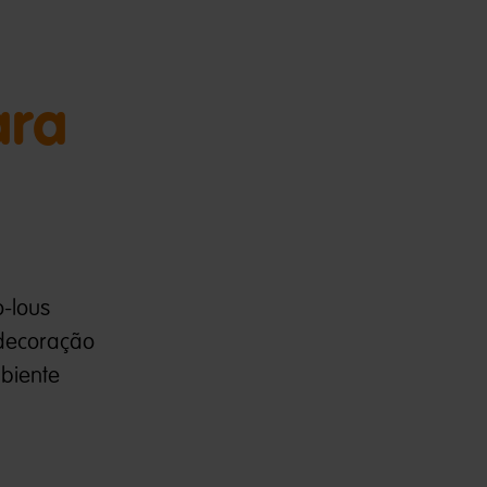
ara
-lous
 decoração
mbiente