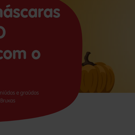
máscaras
O
com o
 miúdos e graúdos
 Bruxas