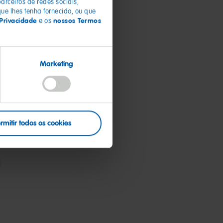
rceiros de redes sociais,
ue lhes tenha fornecido, ou que
 Privacidade
nossos Termos
e os
Marketing
ração Bunting
rmitir todos os cookies