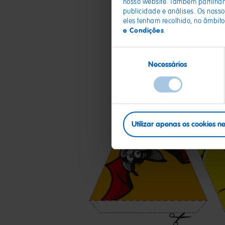
nosso website. Também partilham
publicidade e análises. Os noss
eles tenham recolhido, no âmbito
e Condições
.
Seleção
Necessários
de
consentimento
Utilizar apenas os cookies n