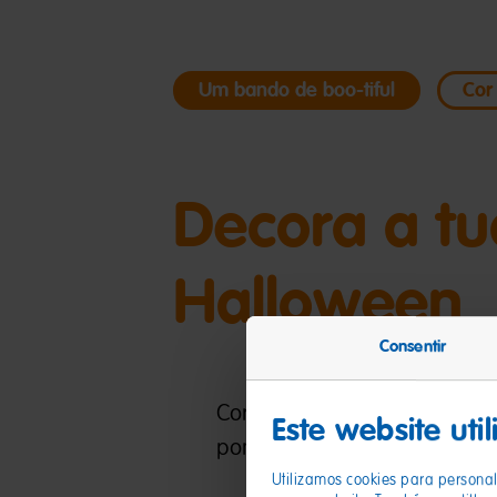
Um bando de boo-tiful
Cor
Decora a tu
Halloween
Consentir
Corta ao longo da linha pont
Este website uti
pontilhada vermelha para de
Utilizamos cookies para personal