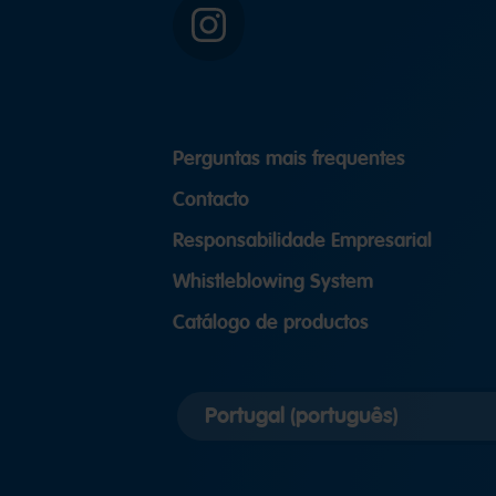
Instagram
Perguntas mais frequentes
Contacto
Responsabilidade Empresarial
Whistleblowing System
Catálogo de productos
Selecionar
versão
do
país