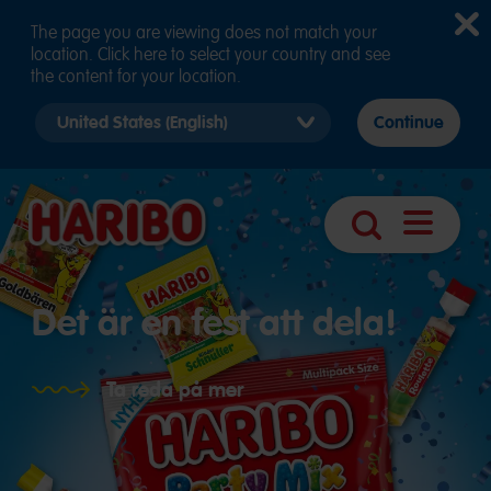
The page you are viewing does not match your
location. Click here to select your country and see
the content for your location.
Select
Continue
country
version
Öppna
Sök
sidnavige
Det är en fest att dela!
Ta reda på mer