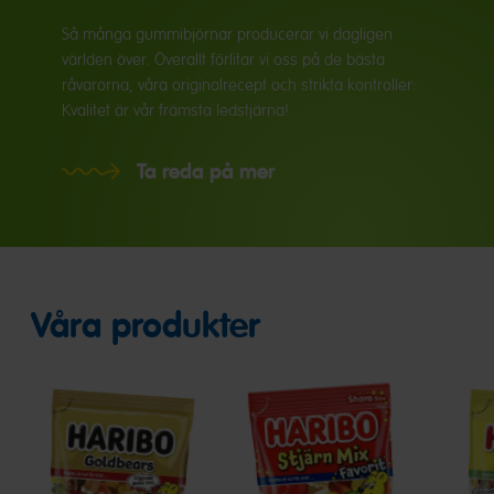
Så många gummibjörnar producerar vi dagligen
världen över. Överallt förlitar vi oss på de bästa
råvarorna, våra originalrecept och strikta kontroller:
Kvalitet är vår främsta ledstjärna!
Ta reda på mer
Våra produkter