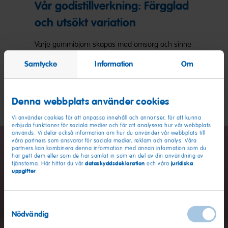
Vår godistillverkning: Färgglad
och utsökt variation
Varje gummibjörn skapas med omsorg och sinne
för detaljer. Ta dig en titt på produktionen för att se
Samtycke
Information
Om
hur magin uppstår.
Ta reda på mer
Denna webbplats använder cookies
Vi använder cookies för att anpassa innehåll och annonser, för att kunna
erbjuda funktioner för sociala medier och för att analysera hur vår webbplats
används. Vi delar också information om hur du använder vår webbplats till
våra partners som ansvarar för sociala medier, reklam och analys. Våra
partners kan kombinera denna information med annan information som du
har gett dem eller som de har samlat in som en del av din användning av
dataskyddsdeklaration
juridiska
tjänsterna. Här hittar du vår
och våra
uppgifter
.
Starta
video
Samtyckesval
Nödvändig