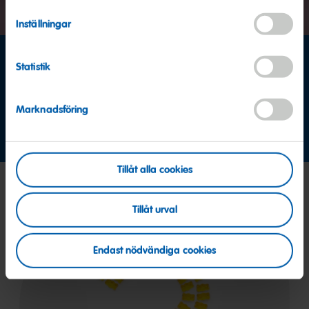
Inställningar
Statistik
Mjuka Nappar av skum!
Marknadsföring
Lena och mjuka Nappar från HARIBO. Utsökta smaker av
vanilj, jordgubbe och päron. Finns även som sur variant.
Tillåt alla cookies
Tillåt urval
Endast nödvändiga cookies