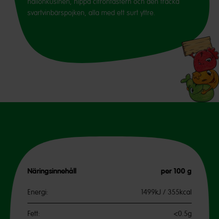
hallonkusinen, hippa citronfastern och den fräcka
svartvinbärspojken, alla med ett surt yttre.
Näringsinnehåll
per 100 g
Energi:
1499kJ / 355kcal
Fett:
<0.5g