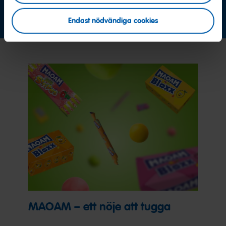
Kontakta oss nu
Endast nödvändiga cookies
MAOAM – ett nöje att tugga