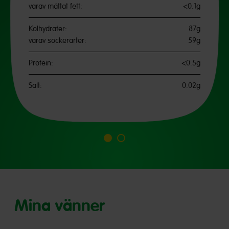
varav mättat fett:
<0.1g
Kolhydrater:
87g
varav sockerarter:
59g
Protein:
<0.5g
Salt:
0.02g
Gå
Gå
till
till
bild
bild
1
2
Mina vänner