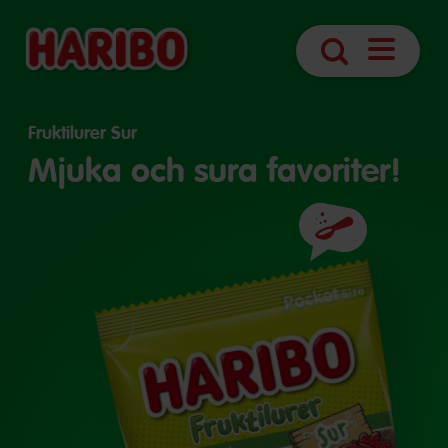
Öppna
Sök
sidnavige
Fruktilurer Sur
Mjuka och sura favoriter!
Ingredienser