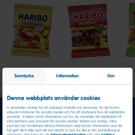
Goldbears
Nappar
Stor
Cola
Nap
Fruk
&
Sku
Samtycke
Information
Om
Denna webbplats använder cookies
Vi använder cookies för att anpassa innehåll och annonser, för att kunna
erbjuda funktioner för sociala medier och för att analysera hur vår webbplats
används. Vi delar också information om hur du använder vår webbplats till
våra partners som ansvarar för sociala medier, reklam och analys. Våra
partners kan kombinera denna information med annan information som du
har gett dem eller som de har samlat in som en del av din användning av
dataskyddsdeklaration
juridiska
tjänsterna. Här hittar du vår
och våra