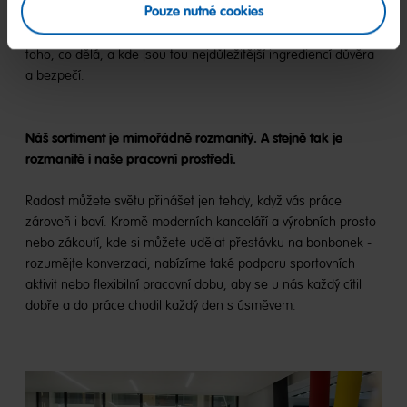
Pouze nutné cookies
přinášet společně světu radost. A to můžeme dělat pouze v
respektujícím pracovním prostředí, ve kterém si každý váží
toho, co dělá, a kde jsou tou nejdůležitější ingrediencí důvěra
a bezpečí.
Náš sortiment je mimořádně rozmanitý. A stejně tak je
rozmanité i naše pracovní prostředí.
Radost můžete světu přinášet jen tehdy, když vás práce
zároveň i baví. Kromě moderních kanceláří a výrobních prosto
nebo zákoutí, kde si můžete udělat přestávku na bonbonek -
rozumějte konverzaci, nabízíme také podporu sportovních
aktivit nebo flexibilní pracovní dobu, aby se u nás každý cítil
dobře a do práce chodil každý den s úsměvem.