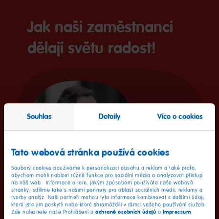
Jak naši zaměstnanci
dělají světu radost!
Souhlas
Detaily
Více o cookies
Tato webová stránka používá cookies
Soubory cookies používáme k personalizaci obsahu a reklam a také proto,
abychom mohli nabízet různé funkce pro sociální média a analyzovat přístup
na náš web. Informace o tom, jakým způsobem používáte naše webové
stránky, sdílíme také s našimi partnery pro oblast sociálních médií, reklamy a
„HARIBO vám nabízí spoustu příležitostí.
tvorby analýz. Naši partneři mohou tyto informace kombinovat s dalšími údaji,
které jste jim poskytli nebo které shromáždili v rámci vašeho používání služeb.
Stačí jen iniciativa a touha růst.“
ochraně osobních údajů
Impressum
Zde naleznete naše Prohlášení o
a
.