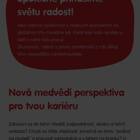
světu radost!
Jako rodinná společnost s vedoucím postavením na
globálním trhu hledáme lidi, které baví naše výrobky a
kteří s námi rádi pracují.
Zkušenosti, radost a jistota zaměstnání z nás dělají
toho nejsladšího zaměstnavatele.
Nová medvědí perspektiva
pro tvou kariéru
Zakousni se do toho! Hledáš zodpovědnost, důvěru a tvůrčí
svobodu? Chceš se stále zlepšovat, konečně se tomu "podívat
na zoubek“ a pracovat samostatně a s tahem na branku? U