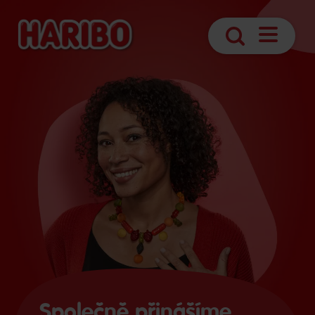
Otevřít
Vyhledávání
navigaci
Společně přinášíme