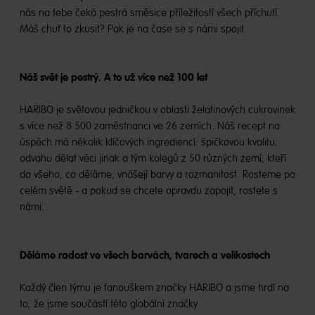
nás na tebe čeká pestrá směsice příležitostí všech příchutí.
Máš chuť to zkusit? Pak je na čase se s námi spojit.
Náš svět je pestrý. A to už více než 100 let
HARIBO je světovou jedničkou v oblasti želatinových cukrovinek
s více než 8 500 zaměstnanci ve 26 zemích. Náš recept na
úspěch má několik klíčových ingrediencí: špičkovou kvalitu,
odvahu dělat věci jinak a tým kolegů z 50 různých zemí, kteří
do všeho, co děláme, vnášejí barvy a rozmanitost. Rosteme po
celém světě - a pokud se chcete opravdu zapojit, rostete s
námi.
Děláme radost ve všech barvách, tvarech a velikostech
Každý člen týmu je fanouškem značky HARIBO a jsme hrdí na
to, že jsme součástí této globální značky.