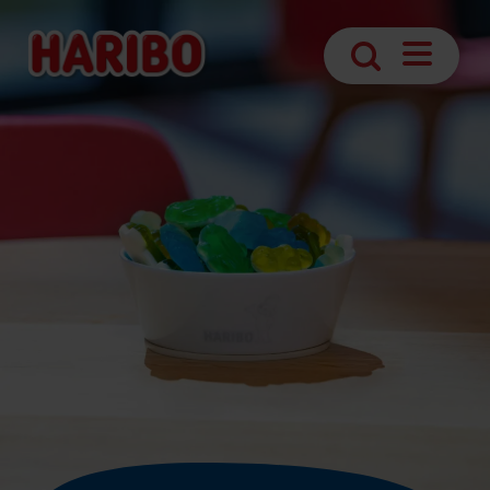
Otevřít
Vyhledávání
navigaci