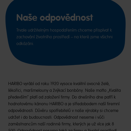
Naše odpovědnost
Trvale udržitelným hospodařením chceme přispívat k
zachování životního prostředí – na které jsme všichni
odkázáni.
HARIBO vyrábí od roku 1920 vysoce kvalitní ovocné želé,
lékořici, maršmelouny a žvýkací bonbóny. Naše motto „Kvalita
především“ platí od založení firmy. Do dnešního dne patří k
hodnotovému kánonu HARIBO a je středobodem naší firemní
odpovědnosti. Důvěru spotřebitelů v naše výrobky si chceme
udržet i do budoucnosti. Odpovědnost neseme i vůči
zaměstnancům naší rodinné firmy, kterých je už více jak 8
500. Odpovědnost neseme také za firmu a životní prostředí.