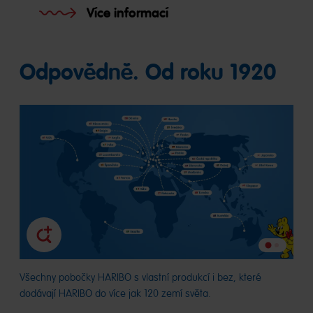
Více informací
Odpovědně. Od roku 1920
Jdi
Jdi
na
na
snímek
Všechny pobočky HARIBO s vlastní produkcí i bez, které
sníme
2
dodávají HARIBO do více jak 120 zemí světa.
1