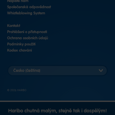
Napište nám
Společenská odpovědnost
Whistleblowing System
Kontakt
Prohlášení o přístupnosti
Ochrana osobních údajů
Podmínky použití
Kodex chování
Vybrat
zemi
© 2026 HARIBO
Haribo chutná malým, stejně tak i dospělým!