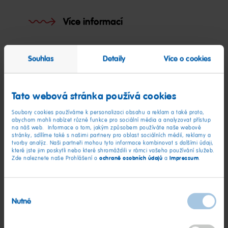
Více informací
Souhlas
Detaily
Více o cookies
Tato webová stránka používá cookies
Soubory cookies používáme k personalizaci obsahu a reklam a také proto,
abychom mohli nabízet různé funkce pro sociální média a analyzovat přístup
na náš web. Informace o tom, jakým způsobem používáte naše webové
stránky, sdílíme také s našimi partnery pro oblast sociálních médií, reklamy a
tvorby analýz. Naši partneři mohou tyto informace kombinovat s dalšími údaji,
které jste jim poskytli nebo které shromáždili v rámci vašeho používání služeb.
ochraně osobních údajů
Impressum
Zde naleznete naše Prohlášení o
a
.
Výběr
Společnost
Nutné
souhlasu
HARIBO jako součást naší společnosti.