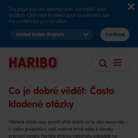
The page you are viewing does not match your
location. Click here to select your country and see
the content for your location.
Select
Continue
country
version
Otevřít
Vyhledávání
navigaci
Co je dobré vědět: Často
kladené otázky
Některé otázky jsou prostě příliš dobré na to, aby nezazněly –
k našim produktům, naší rodinné firmě nebo k tématu
pracovní kariéry. Na této stránce naleznete odpovědi na