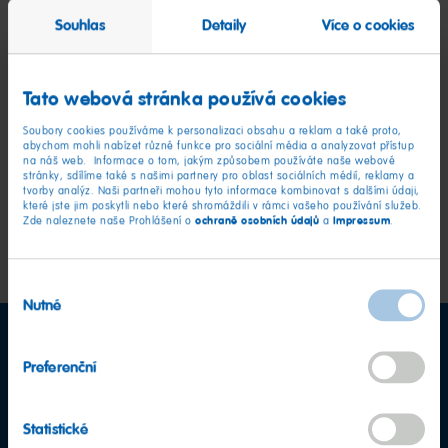
Souhlas
Detaily
Více o cookies
Mohu vám zaslat žádost o
dar/sponzoring?
Tato webová stránka používá cookies
Soubory cookies používáme k personalizaci obsahu a reklam a také proto,
Jak se mohu stát exportním
abychom mohli nabízet různé funkce pro sociální média a analyzovat přístup
na náš web. Informace o tom, jakým způsobem používáte naše webové
partnerem společnosti HARIBO?
stránky, sdílíme také s našimi partnery pro oblast sociálních médií, reklamy a
tvorby analýz. Naši partneři mohou tyto informace kombinovat s dalšími údaji,
které jste jim poskytli nebo které shromáždili v rámci vašeho používání služeb.
ochraně osobních údajů
Impressum
Zde naleznete naše Prohlášení o
a
.
k tématům
Výběr
Nutné
souhlasu
Preferenční
Statistické