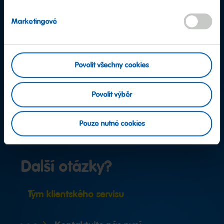
Marketingové
Povolit všechny cookies
Povolit výběr
Pouze nutné cookies
Další otázky?
Tým klientského servisu