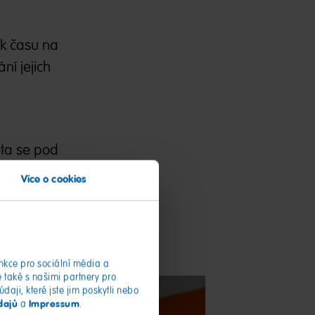
ek času na
ní jejich
ota se pod
a.
Více o cookies
od HARIBO
nkce pro sociální média a
také s našimi partnery pro
aji, které jste jim poskytli nebo
dajů
Impressum
a
.