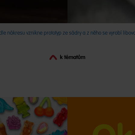
 nákresu vznikne prototyp ze sádry a z něho se vyrobí libovo
k tématům