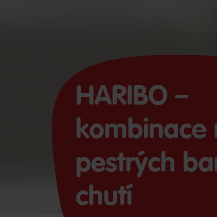
HARIBO –
kombinace r
pestrých ba
chutí