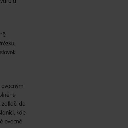
tvarů a
čně
frézku,
 stovek
a ovocnými
aplněné
zatlačí do
tanici, kde
té ovocné