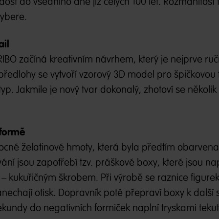
st do všedního dne již celých 100 let. Rozmanitost 
vybere.
il
IBO začíná kreativním návrhem, který je nejprve ru
předlohy se vytvoří vzorový 3D model pro špičkovou 
yp. Jakmile je nový tvar dokonalý, zhotoví se několik
 formě
ovocné želatinové hmoty, která byla předtím obarven
évání jsou zapotřebí tzv. práškové boxy, které jsou n
kukuřičným škrobem. Při výrobě se raznice figurek 
echají otisk. Dopravník poté přepraví boxy k další s
undy do negativních formiček naplní tryskami teku