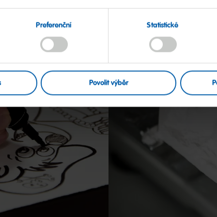
Preferenční
Statistické
s
Povolit výběr
P