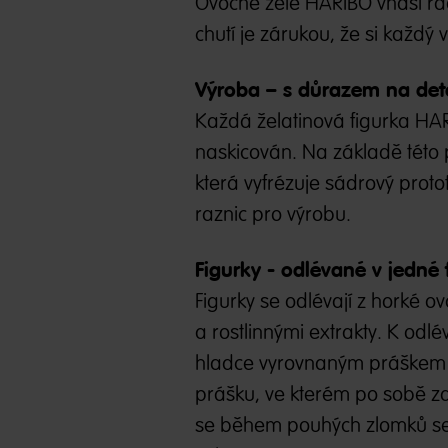
Ovocné želé HARIBO vnáší rado
chutí je zárukou, že si každý 
Výroba – s důrazem na deta
Každá želatinová figurka HAR
naskicován. Na základě této 
která vyfrézuje sádrový protot
raznic pro výrobu.
Figurky - odlévané v jedné
Figurky se odlévají z horké 
a rostlinnými extrakty. K odl
hladce vyrovnaným práškem – 
prášku, ve kterém po sobě zan
se během pouhých zlomků sek