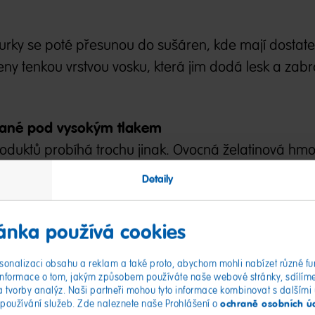
gurky se poté přesunou do sušáren, kde mají dostat
ny tenkou vrstvou vosku, která jim dodá lesk a zabrá
ované pod vysokým tlakem
oduktů probíhá trochu jinak. Ovocná želatinová hm
ami do požadovaného tvaru, např. želatinového šnek
Detaily
ované nebo odlévané, pestrá paleta ovocného želé 
.
ánka používá cookies
onalizaci obsahu a reklam a také proto, abychom mohli nabízet různé fu
Informace o tom, jakým způsobem používáte naše webové stránky, sdílíme 
a tvorby analýz. Naši partneři mohou tyto informace kombinovat s dalšími úd
ochraně osobních ú
 používání služeb. Zde naleznete naše Prohlášení o