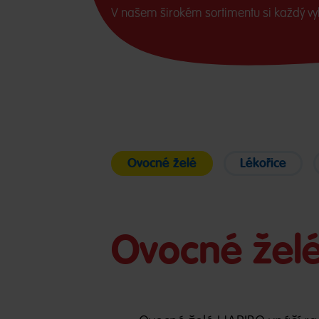
V našem širokém sortimentu si každý vy
Ovocné želé
Lékořice
Ovocné želé