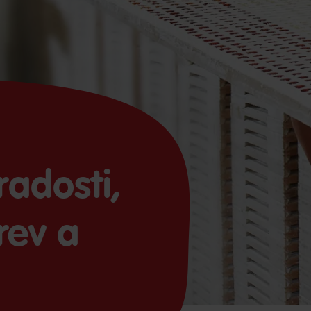
adosti,
rev a