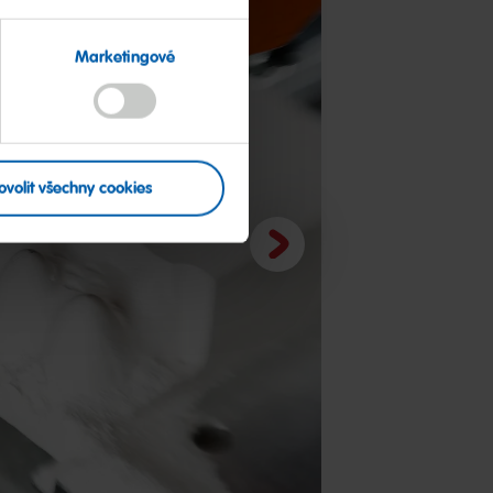
Marketingové
ovolit všechny cookies
Další
snímek