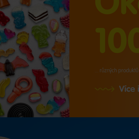
Ok
10
... různých produkt
Více 