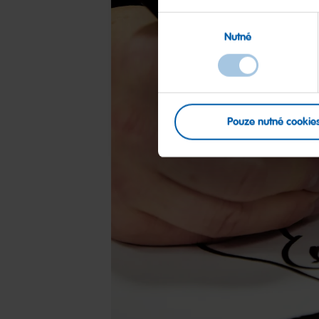
Výběr
Nutné
souhlasu
Pouze nutné cookie