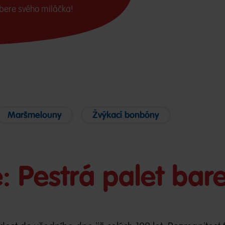
bere svého miláčka!
Maršmelouny
Žvýkací bonbóny
: Pestrá palet bar