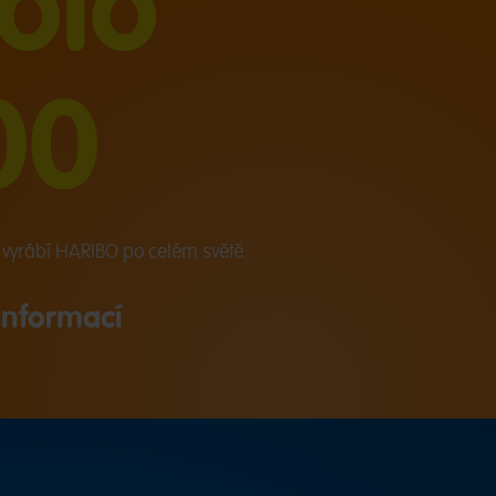
olo
00
ů vyrábí HARIBO po celém světě.
informací