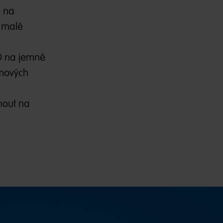
e na
y malé
O na jemné
umových
nout na