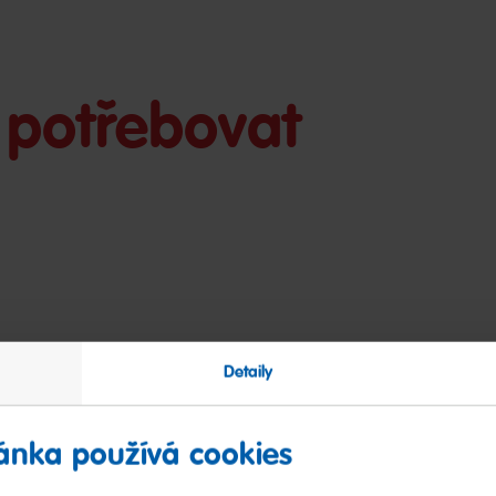
potřebovat
Detaily
ánka používá cookies