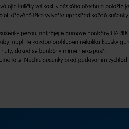
yválejte kuličky velikosti vlašského ořechu a položte j
ojeti dřevěné lžíce vytvořte uprostřed každé sušenk
se sušenky pečou, nakrájejte gumové bonbóny HARIB
rouby, naplňte každou prohlubeň několika kousky g
inuty, dokud se bonbóny mírně nerozpustí.
hutnejte si: Nechte sušenky před podáváním vychlad