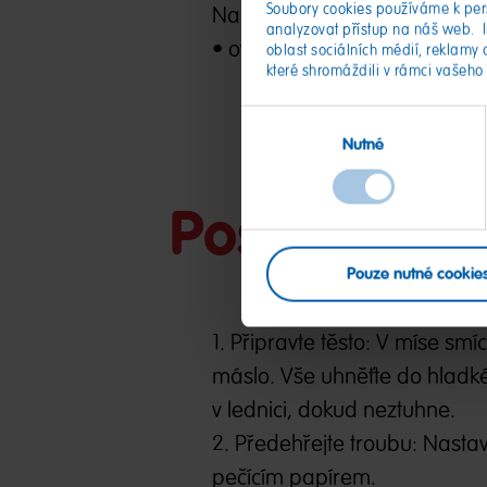
Soubory cookies používáme k pers
Na náplň:
analyzovat přístup na náš web. 
• ovocné gumové bonbóny HAR
oblast sociálních médií, reklamy 
které shromáždili v rámci vašeho
Výběr
Nutné
souhlasu
Postup
Pouze nutné cookie
1. Připravte těsto: V míse sm
máslo. Vše uhněťte do hladkéh
v lednici, dokud neztuhne.
2. Předehřejte troubu: Nastav
pečícím papírem.