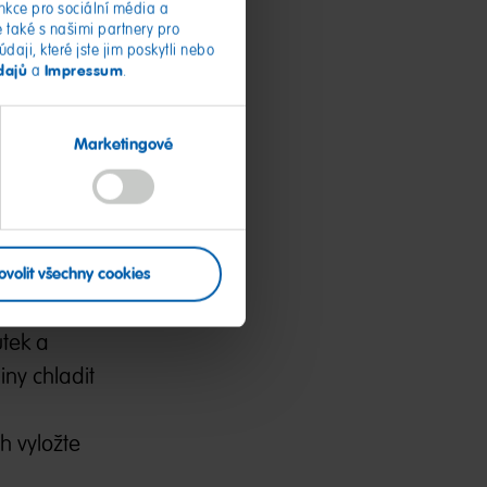
nkce pro sociální média a
také s našimi partnery pro
aji, které jste jim poskytli nebo
dajů
Impressum
a
.
Marketingové
ovolit všechny cookies
utek a
iny chladit
h vyložte