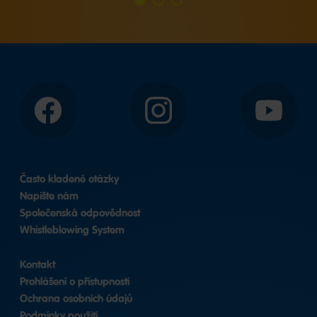
Jdi
Jdi
Jdi
na
na
na
snímek
snímek
snímek
1
2
3
Facebook
Instagram
YouTube
Často kladené otázky
Napište nám
Společenská odpovědnost
Whistleblowing System
Kontakt
Prohlášení o přístupnosti
Ochrana osobních údajů
Podmínky použití