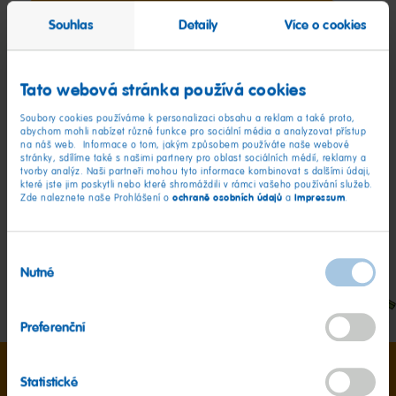
Souhlas
Detaily
Více o cookies
Peaches
Tato webová stránka používá cookies
Jste připraveni na radost z ovoce? Pak jsou broskve
Soubory cookies používáme k personalizaci obsahu a reklam a také proto,
abychom mohli nabízet různé funkce pro sociální média a analyzovat přístup
HARIBO to pravé. Naše měkké, ovocné želé broskve
na náš web. Informace o tom, jakým způsobem používáte naše webové
jsou sladké, sametové a neuvěřitelně lahodné.
stránky, sdílíme také s našimi partnery pro oblast sociálních médií, reklamy a
tvorby analýz. Naši partneři mohou tyto informace kombinovat s dalšími údaji,
které jste jim poskytli nebo které shromáždili v rámci vašeho používání služeb.
ochraně osobních údajů
Impressum
Zde naleznete naše Prohlášení o
a
.
Výběr
Nutné
souhlasu
Preferenční
Statistické