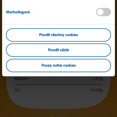
Marketingové
Výživové hodnoty
na 100 g
Energetická hodnota
1482kJ / 349kcal
Povolit všechny cookies
Tuky
<0.5g
z toho nasycené mastné kyseliny
0.1g
Povolit výběr
Sacharidy
82g
Pouze nutné cookies
z toho cukry
63g
Bílkoviny
<4.5g
Sůl
<0.03g