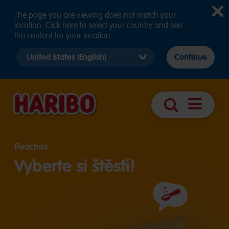
The page you are viewing does not match your
location. Click here to select your country and see
the content for your location.
Select
Continue
country
version
Otevřít
Vyhledávání
navigaci
Peaches
Vyberte si štěstí!
Složení