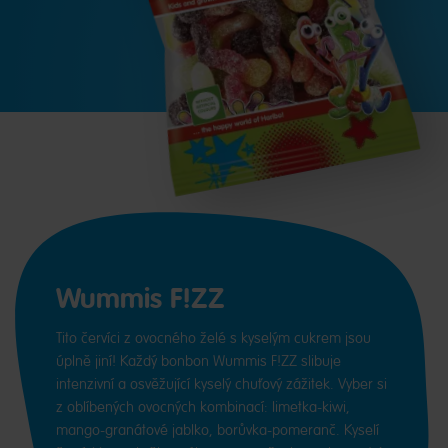
Wummis F!ZZ
Tito červíci z ovocného želé s kyselým cukrem jsou
úplně jiní! Každý bonbon Wummis F!ZZ slibuje
intenzivní a osvěžující kyselý chuťový zážitek. Vyber si
z oblíbených ovocných kombinací: limetka-kiwi,
mango-granátové jablko, borůvka-pomeranč. Kyselí