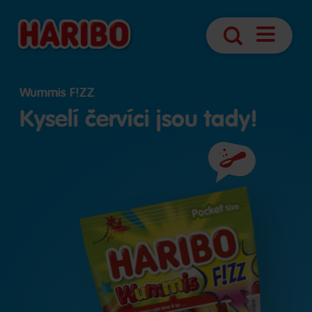
Otevřít
Vyhledávání
navigaci
Wummis F!ZZ
Kyselí červíci jsou tady!
Složení