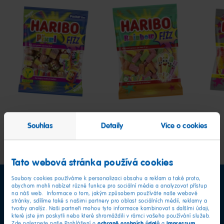
Pixel
Rainbow
Pom
FIZZ
Fizz
F!ZZ
Souhlas
Detaily
Více o cookies
Tato webová stránka používá cookies
Soubory cookies používáme k personalizaci obsahu a reklam a také proto,
abychom mohli nabízet různé funkce pro sociální média a analyzovat přístup
na náš web. Informace o tom, jakým způsobem používáte naše webové
stránky, sdílíme také s našimi partnery pro oblast sociálních médií, reklamy a
tvorby analýz. Naši partneři mohou tyto informace kombinovat s dalšími údaji,
které jste jim poskytli nebo které shromáždili v rámci vašeho používání služeb.
ochraně osobních údajů
Impressum
Zde naleznete naše Prohlášení o
a
.