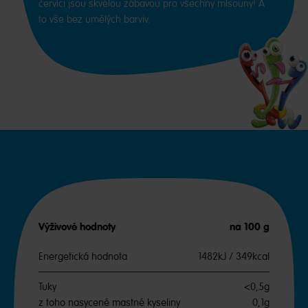
červíci jsou skvělou zábavou pro všechny mlsouny! A
to vše bez umělých barviv.
Výživové hodnoty
na 100 g
Energetická hodnota
1482kJ / 349kcal
Tuky
<0,5g
z toho nasycené mastné kyseliny
0,1g