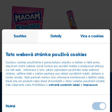
MAOAM
MAOAM
Kracher
Bloxx
Souhlas
Detaily
Více o cookies
Tato webová stránka používá cookies
Soubory cookies používáme k personalizaci obsahu a reklam a také proto,
abychom mohli nabízet různé funkce pro sociální média a analyzovat přístup
na náš web. Informace o tom, jakým způsobem používáte naše webové
stránky, sdílíme také s našimi partnery pro oblast sociálních médií, reklamy a
tvorby analýz. Naši partneři mohou tyto informace kombinovat s dalšími údaji,
které jste jim poskytli nebo které shromáždili v rámci vašeho používání služeb.
ochraně osobních údajů
Impressum
Zde naleznete naše Prohlášení o
a
.
Výběr
Nutné
souhlasu