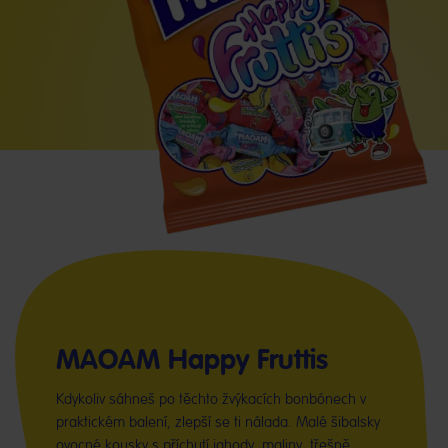
MAOAM Happy Fruttis
Kdykoliv sáhneš po těchto žvýkacích bonbónech v
praktickém balení, zlepší se ti nálada. Malé šibalsky
ovocné kousky s příchutí jahody, maliny, třešně,