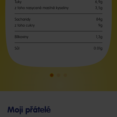
Tuky
6,9g
z toho nasycené mastné kyseliny
3,5g
Sacharidy
84g
z toho cukry
9g
Bílkoviny
1,3g
Sůl
0.01g
Jdi
Jdi
Jdi
na
na
na
snímek
snímek
snímek
1
2
3
Moji přátelé