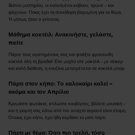
δείπνο μυστηρίου, οι καλεσμένοι κόβουν, τρώνε – και
ψάχνουν. Ποιος έχει τη συνείδηση βαρυμένη για το θύμα;
Ή μήπως ήταν ο γείτονας;
Μάθημα κοκτέιλ: Ανακινήστε, γελάστε,
πιείτε
Πάρτε τους αγαπημένους σας και φτιάξτε φρουτώδη
κοκτέιλ όλη τη βραδιά! Είτε μοχίτο είτε μοκτέιλ – με σέικερ
και καλή διάθεση, η κουζίνα μετατρέπεται σε κοκτέιλ μπαρ.
Πάρτι στον κήπο: Το καλοκαίρι καλεί –
ακόμα και τον Απρίλιο
Κρεμάστε φωτάκια, απλώστε κουβέρτες, βάλετε μουσική –
και η γιορτή σας κάτω από τον ανοιχτό ουρανό είναι έτοιμη.
Όποιος έχει κήπο, έχει ήδη κερδίσει το μισό πάρτι.
Πάρτι με θέμα: Όσο πιο τρελό, τόσο