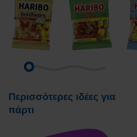
Goldbears
Happy
Pico
Cherries
Ball
Περισσότερες ιδέες για
πάρτι