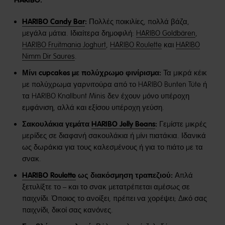
HARIBO:
HARIBO Candy Bar
:
Πολλές ποικιλίες, πολλά βάζα,
μεγάλα μάτια. Ιδιαίτερα δημοφιλή:
HARIBO Goldbären
,
HARIBO Fruitmania Joghurt
,
HARIBO Roulette
και
HARIBO
Nimm Dir Saures
.
Μίνι cupcakes με πολύχρωμο φινίρισμα:
Τα μικρά κέικ
με πολύχρωμα γαρνιτούρα από το HARIBO Bunten Tüte ή
τα HARIBO Knallbunt Minis δεν έχουν μόνο υπέροχη
εμφάνιση, αλλά και εξίσου υπέροχη γεύση.
Σακουλάκια γεμάτα
HARIBO Jelly Beans
:
Γεμίστε μικρές
μερίδες σε διαφανή σακουλάκια ή μίνι πιατάκια. Ιδανικά
ως δωράκια για τους καλεσμένους ή για το πιάτο με τα
σνακ.
HARIBO Roulette
ως διακόσμηση τραπεζιού:
Απλά
ξετυλίξτε το – και το σνακ μετατρέπεται αμέσως σε
παιχνίδι. Όποιος το ανοίξει, πρέπει να χορέψει; Δικό σας
παιχνίδι, δικοί σας κανόνες.