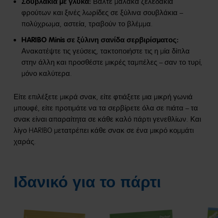
Σουβλάκια με γλυκά:
Βάλτε μαλακά ζελεδάκια
φρούτων και ξινές λωρίδες σε ξύλινα σουβλάκια –
πολύχρωμα, αστεία, τραβούν το βλέμμα.
HARIBO Minis σε ξύλινη σανίδα σερβιρίσματος:
Ανακατέψτε τις γεύσεις, τακτοποιήστε τις η μία δίπλα
στην άλλη και προσθέστε μικρές ταμπέλες – σαν το τυρί,
μόνο καλύτερα.
Είτε επιλέξετε μικρά σνακ, είτε φτιάξετε μια μικρή γωνιά
μπουφέ, είτε προτιμάτε να τα σερβίρετε όλα σε πιάτα – τα
σνακ είναι απαραίτητα σε κάθε καλό πάρτι γενεθλίων. Και
λίγο HARIBO μετατρέπει κάθε σνακ σε ένα μικρό κομμάτι
χαράς.
Ιδανικό για το πάρτι