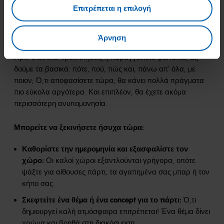
Επιτρέπεται η επιλογή
διασκέδασης
Άρνηση
Τώρα γίνεται επίσημο: η γιορτή γενεθλίων παίρνει φόρα.
Πριν στείλετε προσκλήσεις ή παραγγείλετε φωτάκια, ας
δούμε τα βασικά: πότε, πού, πώς και, πάνω απ’ όλα, με
ποιον; Ό,τι αποφασίσετε τώρα, θα κάνει πολλά πράγματα
πιο εύκολα αργότερα. Και επιπλέον, θα έχετε ακόμα
περισσότερη ανυπομονησία.
Μπορείτε να ξεκινήσετε ήσυχα τώρα:
Καθορίστε την ημερομηνία και εξασφαλίστε τον
χώρο:
Οι καλοί χώροι εξαντλούνται γρήγορα, οπότε
ψάξτε για αίθουσες πάρτι, τα αγαπημένα σας μπαρ ή τον
κήπο σας.
Σκεφτείτε ένα θέμα ή ένα concept για το πάρτι:
Ό,τι
δημιουργεί καλή ατμόσφαιρα επιτρέπεται! Ένα θέμα δίνει
χρώμα και βοηθά στη διακόσμηση.