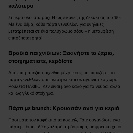
καλύτερο
Σήμερα όλοι στα ροζ; Ή ως εικόνες της δεκαετίας του ’80;
Με ένα θέμα, κάθε πάρτι γενεθλίων για ενήλικες
μετατρέπεται σε ένα πολύχρωμο σόου – η μεταμφίεση
επιτρέπεται ρητά!
Βραδιά παιχνιδιών: Ξεκινήστε τα ζάρια,
στοιχηματίστε, κερδίστε
Από επιτραπέζια παιχνίδια μέχρι κουίζ με μπουζέρ – το
πάρτι γενεθλίων σας μετατρέπεται σε αγωνιστικό χώρο.
Ρουλέτα HARIBO; Δεν είναι μόνο καλό για τα νεύρα, αλλά
και ως γλυκό στοίχημα.
Πάρτι με brunch: Κρουασάν αντί για κεριά
Προτιμάτε τον καφέ από τα κοκτέιλ; Τότε οργανώστε ένα
πάρτι με brunch! Σε χαλαρή ατμόσφαιρα, με φρέσκο χυμό