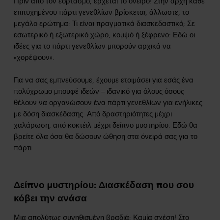
Πριν από τον εορτασμό, έρχεται το όνειρο! Στην αρχή κάθε
επιτυχημένου πάρτι γενεθλίων βρίσκεται, άλλωστε, το
μεγάλο ερώτημα: Τι είναι πραγματικά διασκεδαστικό; Σε
εσωτερικό ή εξωτερικό χώρο, κομψό ή ξέφρενο: Εδώ οι
ιδέες για το πάρτι γενεθλίων μπορούν αρχικά να
«χορέψουν».
Για να σας εμπνεύσουμε, έχουμε ετοιμάσει για εσάς ένα
πολύχρωμο μπουφέ ιδεών – ιδανικό για όλους όσους
θέλουν να οργανώσουν ένα πάρτι γενεθλίων για ενήλικες
με δόση διασκέδασης. Από δραστηριότητες μέχρι
χαλάρωση, από κοκτέιλ μέχρι δείπνο μυστηρίου: Εδώ θα
βρείτε όλα όσα θα δώσουν ώθηση στα όνειρά σας για το
πάρτι.
Δείπνο μυστηρίου: Διασκέδαση που σου
κόβει την ανάσα
Μια απολύτως συνηθισμένη βραδιά; Καμία σχέση! Στο