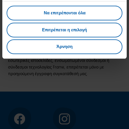
διατηρούμε ρητά όλα τα δικαιώματα ιδιοκτησίας.
Ειδικότερα, η αναπαραγωγή, η επεξεργασία, η διανομή και
Να επιτρέπονται όλα
κάθε είδους εκμετάλλευση απαιτούν την έγγραφη
συγκατάθεσή μας, εκτός εάν επιτρέπεται χωρίς
συγκατάθεση σύμφωνα με τους νομικούς κανονισμούς. Οι
Επιτρέπεται η επιλογή
λήψεις και τα αντίγραφα αυτών των σελίδων επιτρέπονται
μόνο για ιδιωτική, μη εμπορική χρήση, εκτός εάν ορίζεται
Άρνηση
διαφορετικά σε μεμονωμένες περιπτώσεις. Η χρήση
υπερσυνδέσμων στις ιστοσελίδες μας, ιδίως σύνδεσμοι με
εσωτερικές ιστοσελίδες, ενσωματωμένοι σύνδεσμοι ή
σύνδεσμοι τεχνολογίας Frame, επιτρέπεται μόνο με
προηγούμενη έγγραφη συγκατάθεσή μας.
Facebook
Instagram