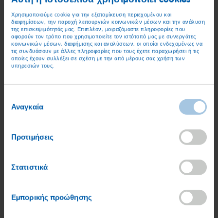
οποίων φαίνονται αμφισβητήσιμα για εσάς. Εάν
Χρησιμοποιούμε cookie για την εξατομίκευση περιεχομένου και
διαπιστώσουμε νομικές παραβιάσεις μέσω του
διαφημίσεων, την παροχή λειτουργιών κοινωνικών μέσων και την ανάλυση
της επισκεψιμότητάς μας. Επιπλέον, μοιραζόμαστε πληροφορίες που
περιεχομένου των συνδεδεμένων σελίδων, θα
αφορούν τον τρόπο που χρησιμοποιείτε τον ιστότοπό μας με συνεργάτες
καταργήσουμε αυτούς τους συνδέσμους αμέσως. Αυτή η
κοινωνικών μέσων, διαφήμισης και αναλύσεων, οι οποίοι ενδεχομένως να
τις συνδυάσουν με άλλες πληροφορίες που τους έχετε παραχωρήσει ή τις
δήλωση ισχύει για όλους τους συνδέσμους που υπάρχουν
οποίες έχουν συλλέξει σε σχέση με την από μέρους σας χρήση των
στις σελίδες μας.
υπηρεσιών τους.
§ 2 Τεχνικές οδηγίες
Επιλογή
Αναγκαία
Κατά την ψηφιοποίηση δεδομένων ενδέχεται να
συγκατάθεσης
παρατηρηθούν σφάλματα. Η χρήση διαφορετικών
προγραμμάτων περιήγησης στο διαδίκτυο και επιμέρους
Προτιμήσεις
ρυθμίσεων λογισμικού μπορεί να οδηγήσει σε αποκλίσεις
στην παρουσίαση του περιεχομένου.
Στατιστικά
§ 3 Πνευματική ιδιοκτησία
Το περιεχόμενο, ο σχεδιασμός και η δομή της ιστοσελίδας
Εμπορικής προώθησης
μας προστατεύονται από πνευματικά δικαιώματα και