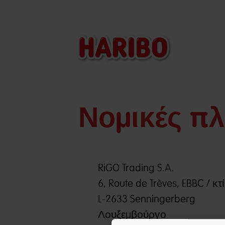
Νομικές π
RiGO Trading S.A.
6, Route de Trèves, EBBC / κτ
L-2633 Senningerberg
Λουξεμβούργο