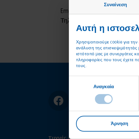
Συναίνεση
export@haribo.com
Email:
Τηλέφωνο: +352 286 7670
Αυτή η ιστοσελ
Χρησιμοποιούμε cookie για την
ανάλυση της επισκεψιμότητάς 
ιστότοπό μας με συνεργάτες κο
πληροφορίες που τους έχετε π
τους.
Επιλογή
Αναγκαία
συγκατάθεσης
Facebook
Instagram
Άρνηση
Συχνές ερωτήσεις