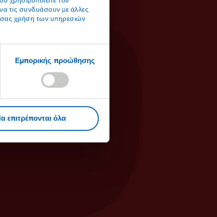
ου χρησιμοποιείτε τον
 να τις συνδυάσουν με άλλες
ς σας χρήση των υπηρεσιών
Εμπορικής προώθησης
ης πηλού ή με χαρτί
υν κατά 10 cm και στις δύο
με μια σατέν κορδέλα - κατά
α επιτρέπονται όλα