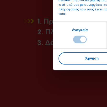
ανάλυση της επισκεψιμότητάς 
ιστότοπό μας με συνεργάτες κο
πληροφορίες που τους έχετε π
τους.
1. Προετοιμάστε
Επιλογή
2. Πλήρωση
Αναγκαία
συγκατάθεσης
3. Δέσιμο
Άρνηση