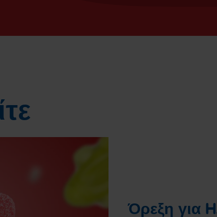
ίτε
Όρεξη για H