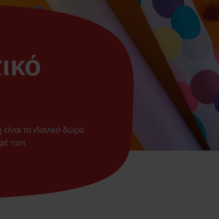
ικό
 είναι το ιδανικό δώρο
φέ ποπ.