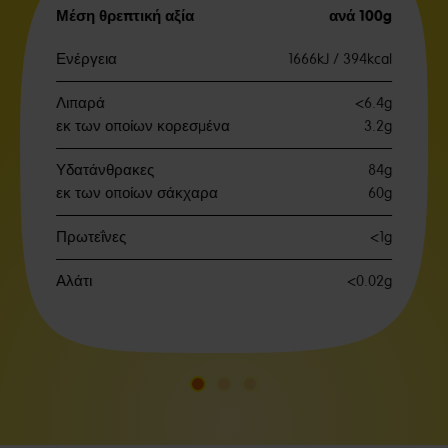
Μέση θρεπτική αξία
ανά 100g
Ενέργεια
1666kJ / 394kcal
Λιπαρά
<6.4g
εκ των οποίων κορεσμένα
3.2g
Υδατάνθρακες
84g
εκ των οποίων σάκχαρα
60g
Πρωτεΐνες
<1g
Αλάτι
<0.02g
Μετάβαση
Μετάβαση
Μετάβαση
στη
στη
στη
διαφάνεια
διαφάνεια
διαφάνεια
1
2
3