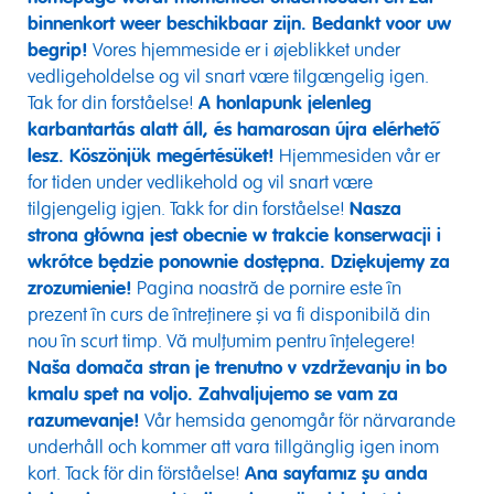
binnenkort weer beschikbaar zijn. Bedankt voor uw
begrip!
Vores hjemmeside er i øjeblikket under
vedligeholdelse og vil snart være tilgængelig igen.
Tak for din forståelse!
A honlapunk jelenleg
karbantartás alatt áll, és hamarosan újra elérhető
lesz. Köszönjük megértésüket!
Hjemmesiden vår er
for tiden under vedlikehold og vil snart være
tilgjengelig igjen. Takk for din forståelse!
Nasza
strona główna jest obecnie w trakcie konserwacji i
wkrótce będzie ponownie dostępna. Dziękujemy za
zrozumienie!
Pagina noastră de pornire este în
prezent în curs de întreținere și va fi disponibilă din
nou în scurt timp. Vă mulțumim pentru înțelegere!
Naša domača stran je trenutno v vzdrževanju in bo
kmalu spet na voljo. Zahvaljujemo se vam za
razumevanje!
Vår hemsida genomgår för närvarande
underhåll och kommer att vara tillgänglig igen inom
kort. Tack för din förståelse!
Ana sayfamız şu anda