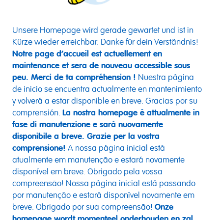
Unsere Homepage wird gerade gewartet und ist in
Kürze wieder erreichbar. Danke für dein Verständnis!
Notre page d’accueil est actuellement en
maintenance et sera de nouveau accessible sous
peu. Merci de ta compréhension !
Nuestra página
de inicio se encuentra actualmente en mantenimiento
y volverá a estar disponible en breve. Gracias por su
comprensión.
La nostra homepage è attualmente in
fase di manutenzione e sarà nuovamente
disponibile a breve. Grazie per la vostra
comprensione!
A nossa página inicial está
atualmente em manutenção e estará novamente
disponível em breve. Obrigado pela vossa
compreensão! Nossa página inicial está passando
por manutenção e estará disponível novamente em
breve. Obrigado por sua compreensão!
Onze
homepage wordt momenteel onderhouden en zal