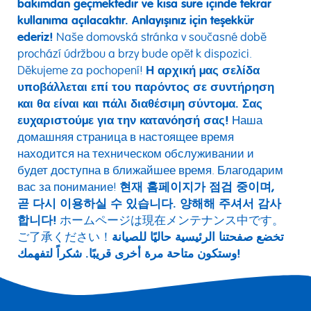
bakımdan geçmektedir ve kısa süre içinde tekrar
kullanıma açılacaktır. Anlayışınız için teşekkür
ederiz!
Naše domovská stránka v současné době
prochází údržbou a brzy bude opět k dispozici.
Děkujeme za pochopení!
Η αρχική μας σελίδα
υποβάλλεται επί του παρόντος σε συντήρηση
και θα είναι και πάλι διαθέσιμη σύντομα. Σας
ευχαριστούμε για την κατανόησή σας!
Наша
домашняя страница в настоящее время
находится на техническом обслуживании и
будет доступна в ближайшее время. Благодарим
вас за понимание!
현재 홈페이지가 점검 중이며,
곧 다시 이용하실 수 있습니다. 양해해 주셔서 감사
합니다!
ホームページは現在メンテナンス中です。
ご了承ください！
تخضع صفحتنا الرئيسية حاليًا للصيانة
وستكون متاحة مرة أخرى قريبًا. شكراً لتفهمك!