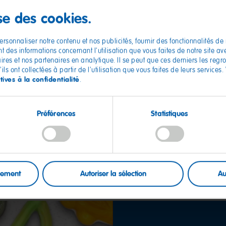
La qualité est notre
ise des cookies.
priorité absolue
ns
rsonnaliser notre contenu et nos publicités, fournir des fonctionnalités de
Nous mettons tout en oeuvre pour vous
 des informations concernant l'utilisation que vous faites de notre site a
permettre de savourer des produits
aires et nos partenaires en analytique. Il se peut que ces derniers les reg
ls ont collectées à partir de l'utilisation que vous faites de leurs services.
d'une qualité irréprochable.
tives à la confidentialité
.
Découvrir
Préférences
Statistiques
uement
Autoriser la sélection
Au