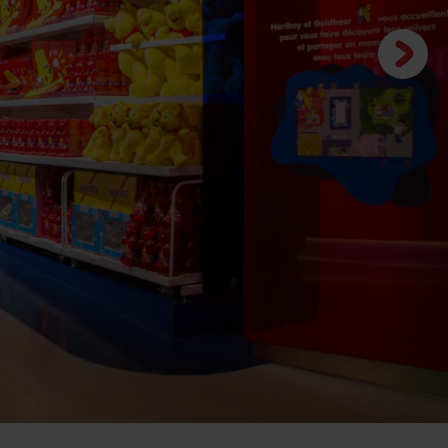
Next
slide