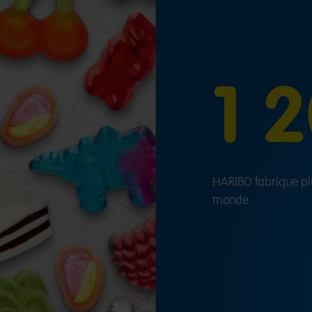
1 
HARIBO fabrique plu
monde.