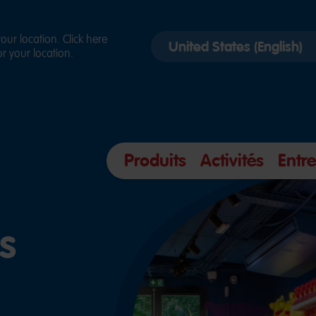
Select
ur location. Click here
r your location.
country
version
Produits
Activités
Entre
s