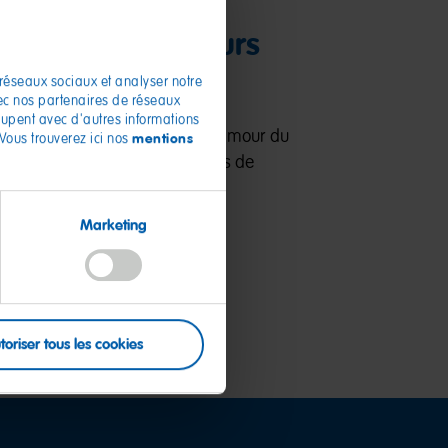
La production :
variété de couleurs
et de saveurs
 réseaux sociaux et analyser notre
vec nos partenaires de réseaux
roupent avec d'autres informations
Chaque Ours d’or reflète notre amour du
mentions
 Vous trouverez ici nos
détail. Découvrez leur processus de
fabrication.
Marketing
Découvrir
toriser tous les cookies