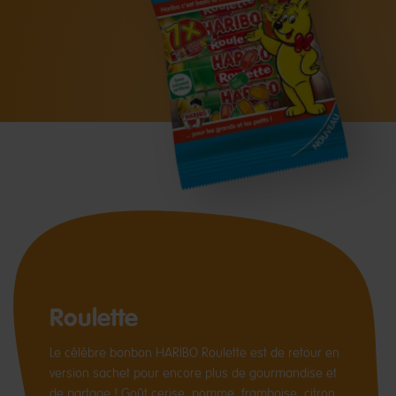
Roulette
Le célèbre bonbon HARIBO Roulette est de retour en
version sachet pour encore plus de gourmandise et
de partage ! Goût cerise, pomme, framboise, citron,