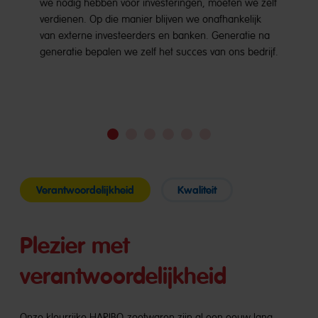
we nodig hebben voor investeringen, moeten we zelf
verdienen. Op die manier blijven we onafhankelijk
van externe investeerders en banken. Generatie na
generatie bepalen we zelf het succes van ons bedrijf.
Ga
Ga
Ga
Ga
Ga
Ga
naar
naar
naar
naar
naar
naar
dia
dia
dia
dia
dia
dia
1
2
3
4
5
6
Verantwoordelijkheid
Kwaliteit
Plezier met
verantwoordelijkheid
Onze kleurrijke HARIBO-zoetwaren zijn al een eeuw lang