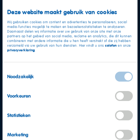
Deze website maakt gebruik van cookies
Wij gebruiken cookies om content en advertenties te personaliseren, social
media-functies mogelijk te maken en bezoekersstatistieken te analyseren.
Daarnaast delen wij informatie over uw gebruik van onze site met onze
partners op het gebied van social media, reclame en analytics, die dit kunnen
combineren met andere informatie die u hen heeft verstrekt of die zij hebben
colofon
verzameld via uw gebruik van hun diensten. Hier vindt u ons
en onze
privacyverklaring
.
Toestemmingsselectie
Noodzakelijk
Meer vragen?
Voorkeuren
Team Consumentenservice
Statistieken
Neem nu contact op
Marketing