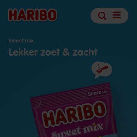
Navigatie
Zoek
openen
Sweet mix
Lekker zoet & zacht
Ingrediënten