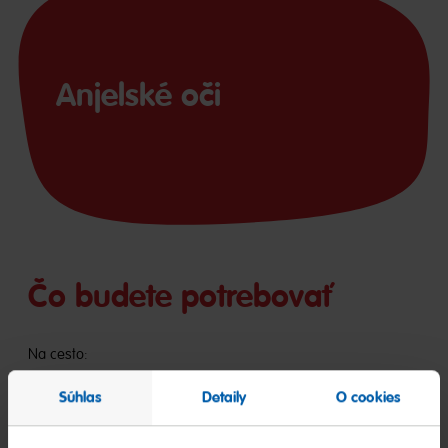
Anjelské oči
Čo budete potrebovať
Na cesto:
• 100 g múky
Súhlas
Detaily
O cookies
• 40 g práškového cukru
• 50 g mletých mandlí
• 1 štipka soli