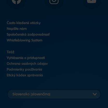
Facebook
Instagram
YouTube
Často kladené otázky
Napíšte nám
Spoločenská zodpovednosť
Whistleblowing System
Tiráž
Vyhlásenie o prístupnosti
Ochrana osobných údajov
Podmienky používania
Etický kódex správania
Vybrať
verziu
krajiny