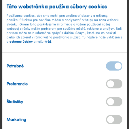
Táto webstránka používa súbory cookies
• 1 žĺtok
• 75 g mäkkého masla
Používame cookies, aby sme mohli personalizovať obsahy a reklamy,
ponúknuť funkcie pre sociálne médiá a analyzovať prístupy na našu webovú
stránku. Okrem toho poskytujeme informácie o vašom používaní našej
Na náplň:
webovej stránky našim partnerom pre sociálne médiá, reklamu a analýzy. Naši
• Ovocné želatinové cukrovinky HARIBO (použite len tie bez
partneri môžu tieto informácie spájať s ďalšími údajmi, ktoré ste im poskytli
alebo ich zbierať v rámci vášho používania služieb. Tu nájdete naše vyhlásenie
bielej peny)
ochrane údajov
tiráž
o
a našu
.
Postup
Výber
Potrebné
súhlasu
1. Príprava cesta: V miske zmiešajte múku, práškový cukor,
Preferencie
mleté mandle, soľ, žĺtok a maslo. Všetko vymiesite do
hladkého cesta. Zabalte do plastovej fólie a nechajte 1–2
hodiny chladnúť v chladničke, kým cesto nestuhne.
Štatistiky
2. Predhrejte rúru: Nastavte rúru na 180 °C horný/spodný
Marketing
ohrev. Plech vyložte papierom na pečenie.