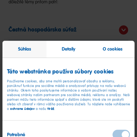
dôležité témy pritom patrí:
Čestná hospodárska súťaž
Spravodlivé zaobchádzanie s
Súhlas
Detaily
O cookies
pracovníkmi a obchodnými partnermi
Táto webstránka používa súbory cookies
Žiadna korupcia
Používame cookies, aby sme mohli personalizovať obsahy a reklamy,
ponúknuť funkcie pre sociálne médiá a analyzovať prístupy na našu webovú
stránku. Okrem toho poskytujeme informácie o vašom používaní našej
Bezpečnosť výrobkov
webovej stránky našim partnerom pre sociálne médiá, reklamu a analýzy. Naši
partneri môžu tieto informácie spájať s ďalšími údajmi, ktoré ste im poskytli
alebo ich zbierať v rámci vášho používania služieb. Tu nájdete naše vyhlásenie
ochrane údajov
tiráž
o
a našu
.
Finančná integrita a boj proti praniu
peňazí
Výber
Potrebné
súhlasu