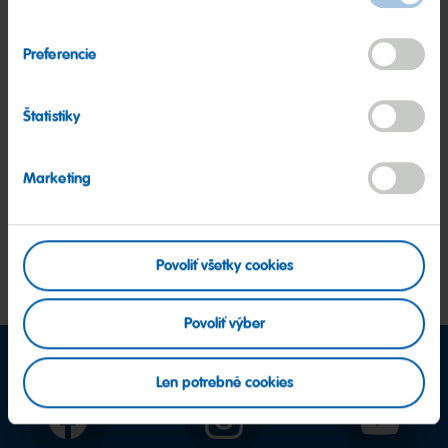
Ochrana zdravia pri práci
Preferencie
Marketing
Štatistiky
Ochrana osobných údajov
Marketing
Osobitná zodpovednosť vedúcich
pracovníkov
Povoliť všetky cookies
Povoliť výber
Len potrebné cookies
Facebook
Instagram
YouTube