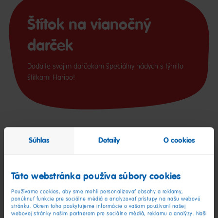
Štítok na vianočný
darček
Dodajte svojim darčekom špeciálny nádych s týmito
štítkami Haribo!
Vystrihnite ich pozdĺž bodkovanej čiary, napíšte na ne milý
Súhlas
Detaily
O cookies
odkaz a pripevnite ich na darčeky pre svojich blízkych. Každý
darček tak bude ešte sladší a zmysluplnejší!
Táto webstránka používa súbory cookies
Pokyny:
Používame cookies, aby sme mohli personalizovať obsahy a reklamy,
ponúknuť funkcie pre sociálne médiá a analyzovať prístupy na našu webovú
Opatrne vystrihnite pozdĺž bodkovanej čiary.
stránku. Okrem toho poskytujeme informácie o vašom používaní našej
webovej stránky našim partnerom pre sociálne médiá, reklamu a analýzy. Naši