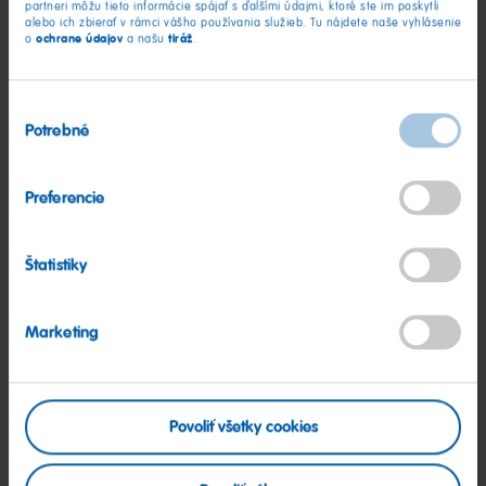
V hornej časti visačky urobte malý otvor na prevlečenie
partneri môžu tieto informácie spájať s ďalšími údajmi, ktoré ste im poskytli
alebo ich zbierať v rámci vášho používania služieb. Tu nájdete naše vyhlásenie
stužku alebo šnúrku.
ochrane údajov
tiráž
o
a našu
.
Napíšte svoj odkaz a priviažte ho k darčeku!
Výber
Veselé Vianoce a šťastné sviatky!
Potrebné
súhlasu
Preferencie
Štatistiky
Marketing
Povoliť všetky cookies
(PDF)