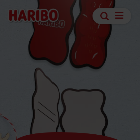
Otvoriť
Hľadanie
navigáciu